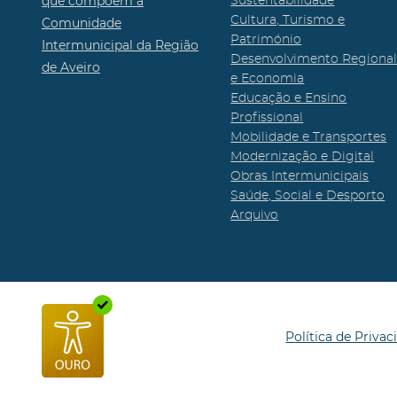
que compõem a
Sustentabilidade
Cultura, Turismo e
Comunidade
Património
Intermunicipal da Região
Desenvolvimento Regiona
de Aveiro
e Economia
Educação e Ensino
Profissional
Mobilidade e Transportes
Modernização e Digital
Obras Intermunicipais
Saúde, Social e Desporto
Arquivo
Política de Privac