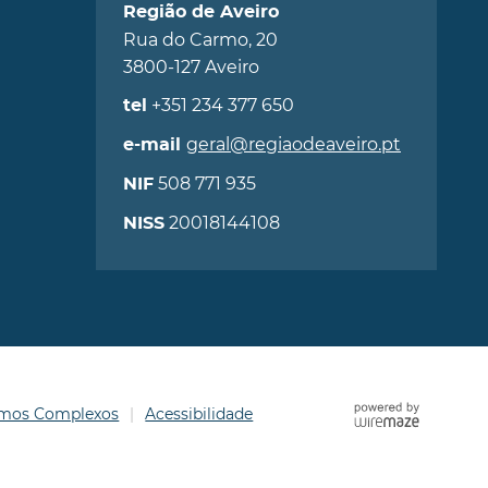
Região de Aveiro
Rua do Carmo, 20
3800-127 Aveiro
+351 234 377 650
tel
geral@regiaodeaveiro.pt
e-mail
508 771 935
NIF
20018144108
NISS
ermos Complexos
Acessibilidade