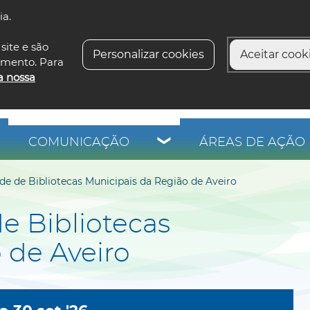
ia.
siga-n
site e são
Personalizar cookies
Aceitar cooki
imento. Para
a nossa
COMUNICAÇÃO
ÁREAS DE AÇÃO 
de de Bibliotecas Municipais da Região de Aveiro
e Bibliotecas
 de Aveiro