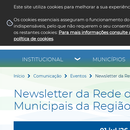
Este site utiliza cookies para melhorar a sua experiênc
Os cookies essenciais asseguram o funcionamento do 
indispensáveis, pelo que não requerem o seu consent
os restantes cookies:
Para mais informações consulte 
política de cookies
.
INSTITUCIONAL
MUNICÍPIOS
Início
Comunicação
Eventos
Newsletter da Re
Newsletter da Rede d
Municipais da Região