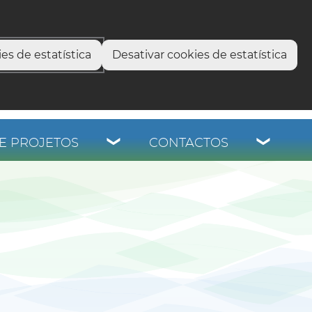
select language
▼
os
es de estatística
Desativar cookies de estatística
E PROJETOS
CONTACTOS