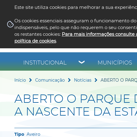
Este site utiliza cookies para melhorar a sua experiênc
Os cookies essenciais asseguram o funcionamento do 
indispensáveis, pelo que não requerem o seu consent
os restantes cookies:
Para mais informações consulte 
política de cookies
.
INSTITUCIONAL
MUNICÍPIOS
Início
Comunicação
Notícias
ABERTO O PARQ
ABERTO O PARQUE 
A NASCENTE DA ES
Aveiro