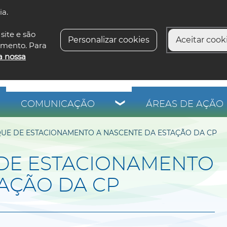
ia.
siga-n
site e são
Personalizar cookies
Aceitar cooki
imento. Para
a nossa
COMUNICAÇÃO
ÁREAS DE AÇÃO 
UE DE ESTACIONAMENTO A NASCENTE DA ESTAÇÃO DA CP
DE ESTACIONAMENTO
TAÇÃO DA CP