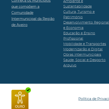
Conheça os Municípios
Ambiente e
que compõem a
Sustentabilidade
Cultura, Turismo e
Comunidade
Património
Intermunicipal da Região
Desenvolvimento Regiona
de Aveiro
e Economia
Educação e Ensino
Profissional
Mobilidade e Transportes
Modernização e Digital
Obras Intermunicipais
Saúde, Social e Desporto
Arquivo
Política de Privac