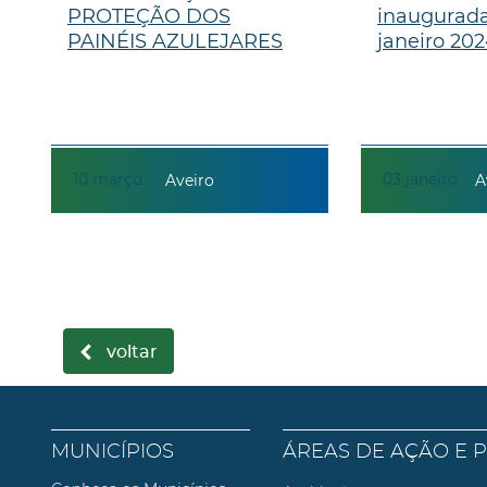
PROTEÇÃO DOS
inaugurada
PAINÉIS AZULEJARES
janeiro 20
10
março
03
janeiro
Aveiro
A
voltar
MUNICÍPIOS
ÁREAS DE AÇÃO E 