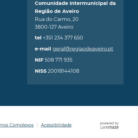
Comunidade Intermunicipal da
Região de Aveiro
Rua do Carmo, 20
3800-127 Aveiro
+351 234 377 650
tel
geral@regiaodeaveiro.pt
e-mail
508 771 935
NIF
20018144108
NISS
ermos Complexos
Acessibilidade