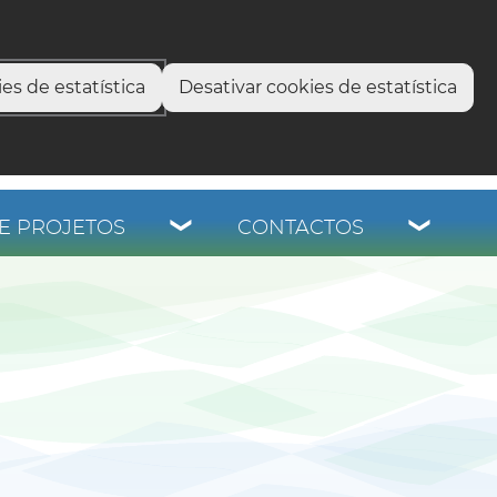
select language
▼
os
es de estatística
Desativar cookies de estatística
E PROJETOS
CONTACTOS