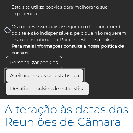
Este site utiliza cookies para melhorar a sua
experiência.
☰ Menu
Os cookies essenciais asseguram o funcionamento
do site e são indispensáveis, pelo que não requerem
o seu consentimento. Para os restantes cookies:
Para mais informações consulte a nossa política de
siga-nos
select language
▼
cookies
.
Personalizar cookies
Aceitar cookies de estatística
Início
Comunicação
Notícias
Desativar cookies de estatística
Alteração às datas das Reuniões de Câmara
Alteração às datas das
Reuniões de Câmara