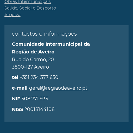
Obras Intermunicipais
Saúde, Social e Desporto
Arquivo
contactos e informações
Comunidade Intermunicipal da
Região de Aveiro
Rua do Carmo, 20
3800-127 Aveiro
+351 234 377 650
tel
geral@regiaodeaveiro.pt
e-mail
508 771 935
NIF
20018144108
NISS