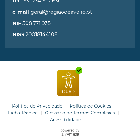
+351 234 377 650
tel
geral@regiaodeaveiro.pt
e-mail
508 771 935
NIF
20018144108
NISS
Política de Privacidade
Política de Cookies
Ficha Técnica
Glossário de Termos Complexos
Acessibilidade