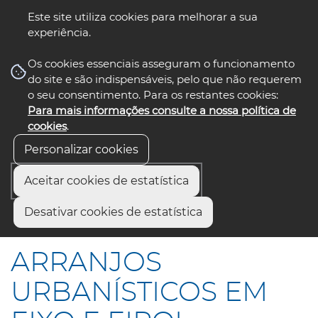
Este site utiliza cookies para melhorar a sua
experiência.
☰ Menu
Os cookies essenciais asseguram o funcionamento
do site e são indispensáveis, pelo que não requerem
o seu consentimento. Para os restantes cookies:
Para mais informações consulte a nossa política de
siga-nos
select language
▼
cookies
.
Personalizar cookies
Aceitar cookies de estatística
Início
Comunicação
Notícias
Desativar cookies de estatística
ARRANJOS URBANÍSTICOS EM EIXO E EIROL
ARRANJOS
URBANÍSTICOS EM