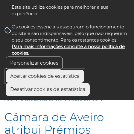
Este site utiliza cookies para melhorar a sua
experiência.
☰ Menu
Os cookies essenciais asseguram o funcionamento
do site e são indispensáveis, pelo que não requerem
o seu consentimento. Para os restantes cookies:
Para mais informações consulte a nossa política de
siga-nos
select language
▼
cookies
.
Personalizar cookies
Aceitar cookies de estatística
Início
Comunicação
Notícias
Desativar cookies de estatística
Câmara de Aveiro atribui Prémios Escolares “Município de
Aveiro” a estudantes da Universidade de Aveiro
Câmara de Aveiro
atribui Prémios