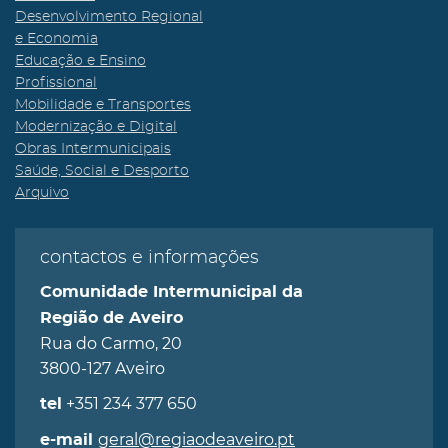
Desenvolvimento Regional
e Economia
Educação e Ensino
Profissional
Mobilidade e Transportes
Modernização e Digital
Obras Intermunicipais
Saúde, Social e Desporto
Arquivo
contactos e informações
Comunidade Intermunicipal da
Região de Aveiro
Rua do Carmo, 20
3800-127 Aveiro
+351 234 377 650
tel
geral@regiaodeaveiro.pt
e-mail