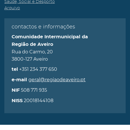
Saúde, Social e Desporto
Arquivo
contactos e informações
Comunidade Intermunicipal da
Região de Aveiro
Rua do Carmo, 20
3800-127 Aveiro
+351 234 377 650
tel
geral@regiaodeaveiro.pt
e-mail
508 771 935
NIF
20018144108
NISS