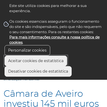
Este site utiliza cookies para melhorar a sua
experiência.
☰ Menu
Os cookies essenciais asseguram o funcionamento
do site e são indispensáveis, pelo que não requerem
o seu consentimento. Para os restantes cookies:
Para mais informações consulte a nossa política de
siga-nos
select language
▼
cookies
.
Personalizar cookies
Aceitar cookies de estatística
Início
Comunicação
Notícias
Desativar cookies de estatística
Câmara de Aveiro investiu 145 mil euros em reforço da
sinalização horizontal
Câmara de Aveiro
investiu 145 mil euros