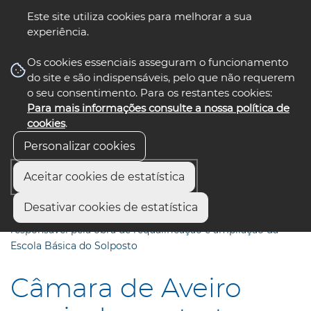
Este site utiliza cookies para melhorar a sua
experiência.
☰ Menu
Os cookies essenciais asseguram o funcionamento
do site e são indispensáveis, pelo que não requerem
o seu consentimento. Para os restantes cookies:
Para mais informações consulte a nossa política de
siga-nos
select language
▼
cookies
.
Personalizar cookies
Aceitar cookies de estatística
Início
Comunicação
Notícias
Desativar cookies de estatística
Câmara de Aveiro rescinde contrato com empresa
responsável pela obra de requalificação e ampliação da
Escola Básica do Solposto
Câmara de Aveiro