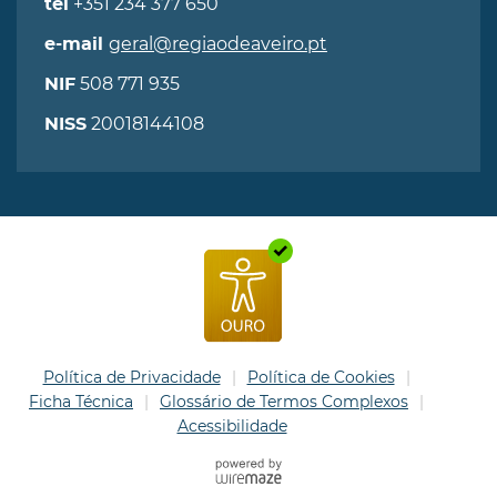
+351 234 377 650
tel
geral@regiaodeaveiro.pt
e-mail
508 771 935
NIF
20018144108
NISS
Política de Privacidade
Política de Cookies
Ficha Técnica
Glossário de Termos Complexos
Acessibilidade