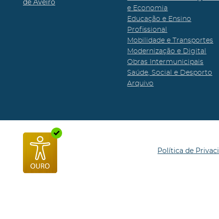
de Aveiro
e Economia
Educação e Ensino
Profissional
Mobilidade e Transportes
Modernização e Digital
Obras Intermunicipais
Saúde, Social e Desporto
Arquivo
Política de Privac