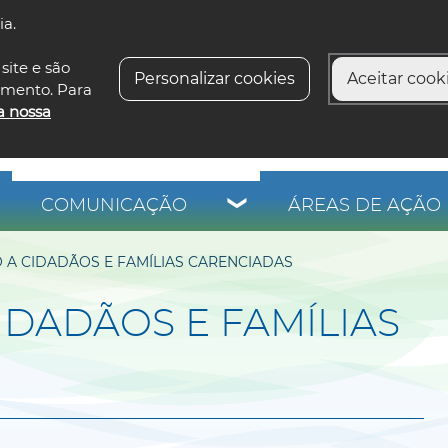
ia.
siga-n
site e são
Personalizar cookies
Aceitar cooki
imento. Para
a nossa
COMUNICAÇÃO
ÁREAS DE AÇÃO 
O A CIDADÃOS E FAMÍLIAS CARENCIADAS
CIDADÃOS E FAMÍLIAS