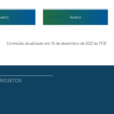
09
julho
veiro
Aveiro
Conteúdo atualizado em
15 de dezembro de 2021
às 17:31
PROJETOS
l