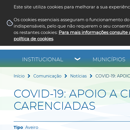
Este site utiliza cookies para melhorar a sua experiênc
Os cookies essenciais asseguram o funcionamento do 
indispensáveis, pelo que não requerem o seu consent
os restantes cookies:
Para mais informações consulte 
política de cookies
.
INSTITUCIONAL
MUNICÍPIOS
Início
Comunicação
Notícias
COVID-19: APOI
COVID-19: APOIO A 
CARENCIADAS
Aveiro