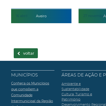
16
abril
27
novembro
Aveiro
A
voltar
MUNICÍPIOS
ÁREAS DE AÇÃO E 
Conheça os Municípios
Ambiente e
que compõem a
Sustentabilidade
Cultura, Turismo e
Comunidade
Património
Intermunicipal da Região
Desenvolvimento Regiona