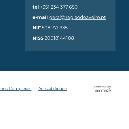
+351 234 377 650
tel
geral@regiaodeaveiro.pt
e-mail
508 771 935
NIF
20018144108
NISS
ermos Complexos
Acessibilidade