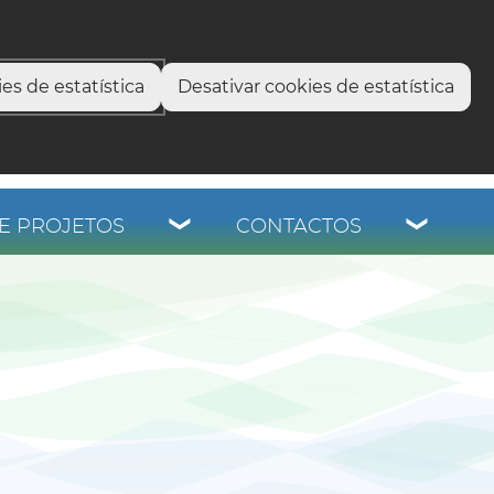
select language
▼
os
es de estatística
Desativar cookies de estatística
E PROJETOS
CONTACTOS