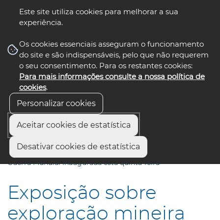
Este site utiliza cookies para melhorar a sua
experiência.
☰ Menu
Os cookies essenciais asseguram o funcionamento
do site e são indispensáveis, pelo que não requerem
o seu consentimento. Para os restantes cookies:
Para mais informações consulte a nossa política de
siga-nos
select language
▼
cookies
.
Personalizar cookies
Aceitar cookies de estatística
Início
Comunicação
Notícias
Desativar cookies de estatística
Exposição sobre exploração mineira em Portugal durante II
Guerra Mundial inaugurada esta quinta-feira
Exposição sobre
exploração mineira