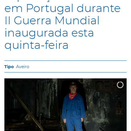
em Portugal durante
II Guerra Mundial
inaugurada esta
quinta-feira
Aveiro