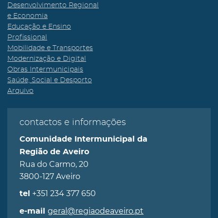
Desenvolvimento Regional
e Economia
Educação e Ensino
Profissional
Mobilidade e Transportes
Modernização e Digital
Obras Intermunicipais
Saúde, Social e Desporto
Arquivo
contactos e informações
Comunidade Intermunicipal da
Região de Aveiro
Rua do Carmo, 20
3800-127 Aveiro
+351 234 377 650
tel
geral@regiaodeaveiro.pt
e-mail