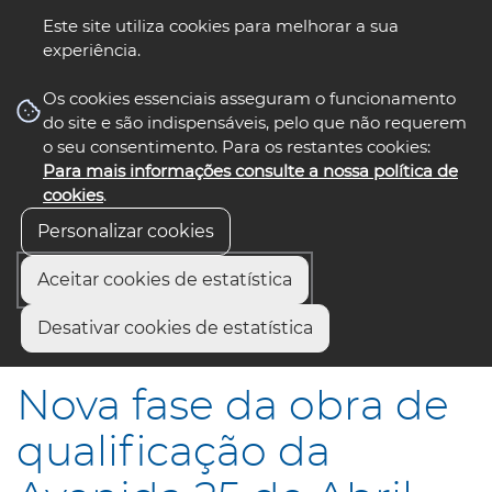
Este site utiliza cookies para melhorar a sua
experiência.
☰ Menu
Os cookies essenciais asseguram o funcionamento
do site e são indispensáveis, pelo que não requerem
o seu consentimento. Para os restantes cookies:
Para mais informações consulte a nossa política de
siga-nos
select language
▼
cookies
.
Personalizar cookies
Aceitar cookies de estatística
Início
Comunicação
Notícias
Desativar cookies de estatística
Nova fase da obra de qualificação da Avenida 25 de Abril
Nova fase da obra de
qualificação da