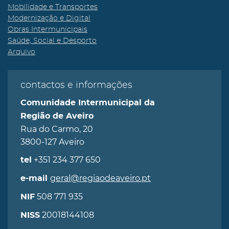
Mobilidade e Transportes
Modernização e Digital
Obras Intermunicipais
Saúde, Social e Desporto
Arquivo
contactos e informações
Comunidade Intermunicipal da
Região de Aveiro
Rua do Carmo, 20
3800-127 Aveiro
+351 234 377 650
tel
geral@regiaodeaveiro.pt
e-mail
508 771 935
NIF
20018144108
NISS