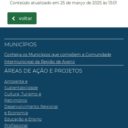
Conteúdo atualizado em
25 de março de 2025
às 13:01
voltar
MUNICÍPIOS
Conheça os Municípios que compõem a Comunidade
Intermunicipal da Região de Aveiro
ÁREAS DE AÇÃO E PROJETOS
Ambiente e
Sustentabilidade
Cultura, Turismo e
Património
Desenvolvimento Regional
e Economia
Educação e Ensino
Profissional