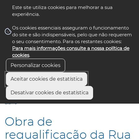
Este site utiliza cookies para melhorar a sua
experiência.
☰ Menu
Os cookies essenciais asseguram o funcionamento
do site e são indispensáveis, pelo que não requerem
o seu consentimento. Para os restantes cookies:
Para mais informações consulte a nossa política de
siga-nos
select language
▼
cookies
.
Personalizar cookies
Aceitar cookies de estatística
Início
Comunicação
Notícias
Desativar cookies de estatística
Obra de requalificação da Rua Padre Pascoal e da Rua do
Barro
Obra de
requalificação da Rua