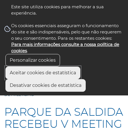
Este site utiliza cookies para melhorar a sua
experiência.
☰ Menu
Os cookies essenciais asseguram o funcionamento
do site e são indispensáveis, pelo que não requerem
o seu consentimento. Para os restantes cookies:
Para mais informações consulte a nossa política de
siga-nos
select language
▼
cookies
.
Personalizar cookies
Aceitar cookies de estatística
Início
Comunicação
Notícias
Desativar cookies de estatística
PARQUE DA SALDIDA RECEBEU V MEETING JOÃO RUELA
DE ATLETISMO
PARQUE DA SALDIDA
RECEBEU V MEETING