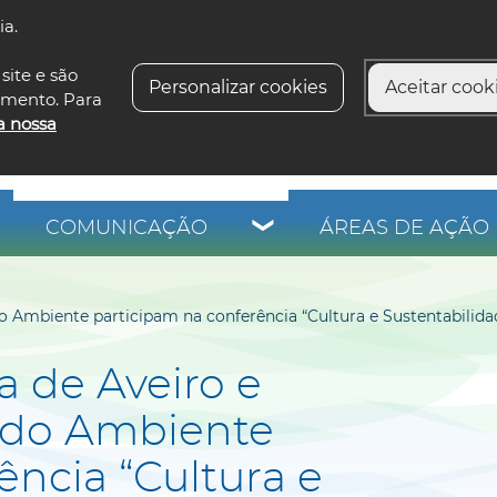
ia.
siga-n
site e são
Personalizar cookies
Aceitar cooki
imento. Para
a nossa
COMUNICAÇÃO
ÁREAS DE AÇÃO 
o Ambiente participam na conferência “Cultura e Sustentabilida
 de Aveiro e
o do Ambiente
ência “Cultura e