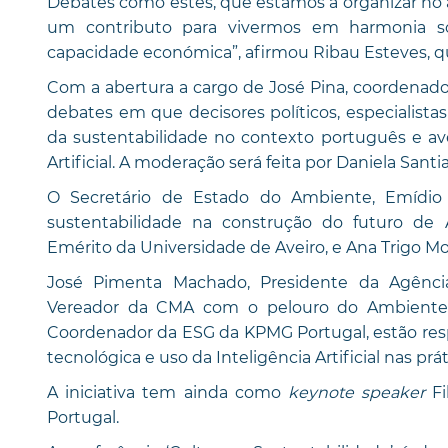
Debates como estes, que estamos a organizar no 
um contributo para vivermos em harmonia s
capacidade económica”, afirmou Ribau Esteves, que 
Com a abertura a cargo de José Pina, coordenador
debates em que decisores políticos, especialista
da sustentabilidade no contexto português e av
Artificial. A moderação será feita por Daniela Santia
O Secretário de Estado do Ambiente, Emídio S
sustentabilidade na construção do futuro de 
Emérito da Universidade de Aveiro, e Ana Trigo M
José Pimenta Machado, Presidente da Agênci
Vereador da CMA com o pelouro do Ambiente, L
Coordenador da ESG da KPMG Portugal, estão respo
tecnológica e uso da Inteligência Artificial nas prá
A iniciativa tem ainda como
keynote speaker
Fi
Portugal.