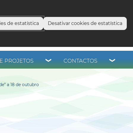
select language
▼
os
es de estatística
Desativar cookies de estatística
E PROJETOS
CONTACTOS
de” a 18 de outubro