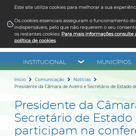
Este site utiliza cookies para melhorar a sua experiênc
Os cookies essenciais asseguram o funcionamento do 
indispensáveis, pelo que não requerem o seu consent
os restantes cookies:
Para mais informações consulte 
política de cookies
.
INSTITUCIONAL
MUNICÍPIOS
Início
Comunicação
Notícias
Presidente da Câmara de Aveiro e Secretário de Estado d
Presidente da Câmara
Secretário de Estad
participam na confer