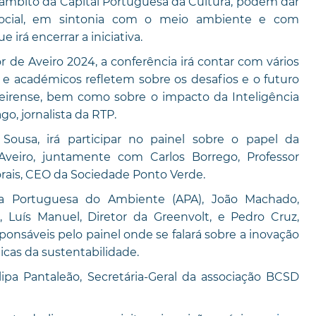
âmbito da Capital Portuguesa da Cultura, podem dar
ocial, em sintonia com o meio ambiente e com
irá encerrar a iniciativa.
 de Aveiro 2024, a conferência irá contar com vários
s e académicos refletem sobre os desafios e o futuro
eirense, bem como sobre o impacto da Inteligência
go, jornalista da RTP.
ousa, irá participar no painel sobre o papel da
Aveiro, juntamente com Carlos Borrego, Professor
orais, CEO da Sociedade Ponto Verde.
a Portuguesa do Ambiente (APA), João Machado,
uís Manuel, Diretor da Greenvolt, e Pedro Cruz,
nsáveis pelo painel onde se falará sobre a inovação
ticas da sustentabilidade.
lipa Pantaleão, Secretária-Geral da associação BCSD