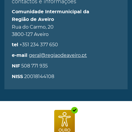
contactos e informações
Comunidade Intermunicipal da
Região de Aveiro
Rua do Carmo, 20
3800-127 Aveiro
+351 234 377 650
tel
geral@regiaodeaveiro.pt
e-mail
508 771 935
NIF
20018144108
NISS