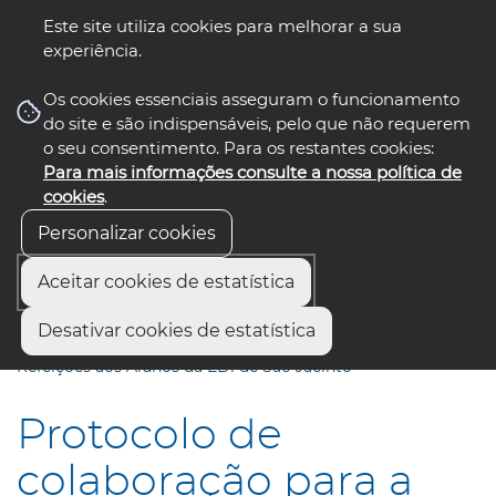
Este site utiliza cookies para melhorar a sua
experiência.
☰ Menu
Os cookies essenciais asseguram o funcionamento
do site e são indispensáveis, pelo que não requerem
o seu consentimento. Para os restantes cookies:
Para mais informações consulte a nossa política de
siga-nos
select language
▼
cookies
.
Personalizar cookies
Aceitar cookies de estatística
Início
Comunicação
Notícias
Desativar cookies de estatística
Protocolo de colaboração para a realização do Serviço de
Refeições aos Alunos da EB1 de São Jacinto
Protocolo de
colaboração para a