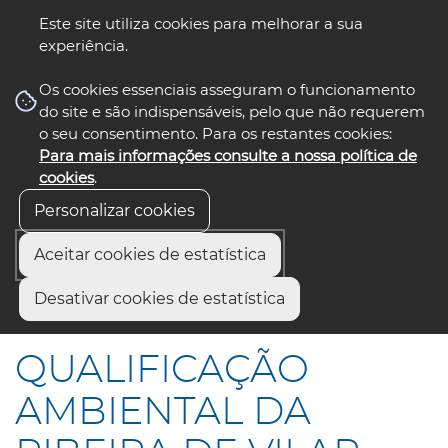
Este site utiliza cookies para melhorar a sua
experiência.
☰ Menu
Os cookies essenciais asseguram o funcionamento
do site e são indispensáveis, pelo que não requerem
o seu consentimento. Para os restantes cookies:
Para mais informações consulte a nossa política de
siga-nos
select language
▼
cookies
.
Personalizar cookies
Aceitar cookies de estatística
Início
Comunicação
Notícias
Desativar cookies de estatística
QUALIFICAÇÃO AMBIENTAL DA RIBEIRA DE VILAR
QUALIFICAÇÃO
AMBIENTAL DA