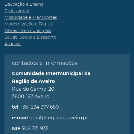
Educação e Ensino
Profissional
Mobilidade e Transportes
Modernização e Digital
Obras Intermunicipais
Saúde, Social e Desporto
Arquivo
contactos e informações
Comunidade Intermunicipal da
Região de Aveiro
Rua do Carmo, 20
3800-127 Aveiro
+351 234 377 650
tel
geral@regiaodeaveiro.pt
e-mail
508 771 935
NIF