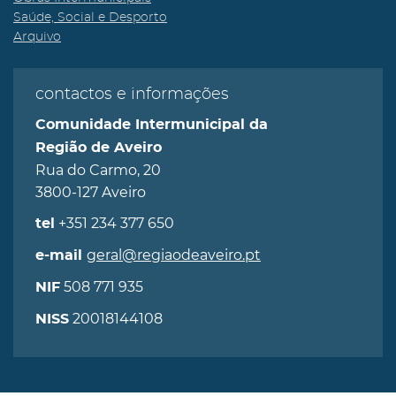
Saúde, Social e Desporto
Arquivo
contactos e informações
Comunidade Intermunicipal da
Região de Aveiro
Rua do Carmo, 20
3800-127 Aveiro
+351 234 377 650
tel
geral@regiaodeaveiro.pt
e-mail
508 771 935
NIF
20018144108
NISS