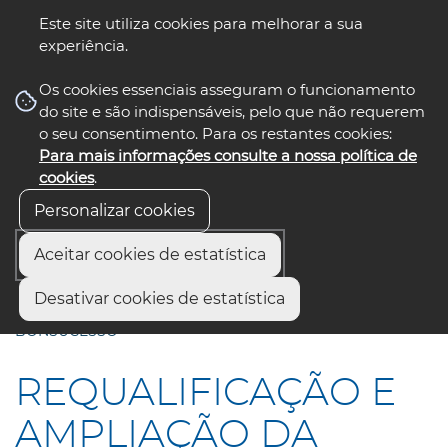
Este site utiliza cookies para melhorar a sua
experiência.
☰ Menu
Os cookies essenciais asseguram o funcionamento
do site e são indispensáveis, pelo que não requerem
o seu consentimento. Para os restantes cookies:
Para mais informações consulte a nossa política de
siga-nos
select language
▼
cookies
.
Personalizar cookies
Aceitar cookies de estatística
Início
Comunicação
Notícias
Desativar cookies de estatística
REQUALIFICAÇÃO E AMPLIAÇÃO DA ESCOLA BÁSICA DO
BONSUCESSO
REQUALIFICAÇÃO E
AMPLIAÇÃO DA