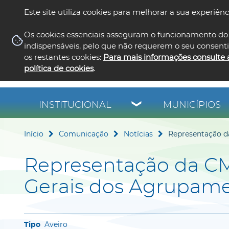
Este site utiliza cookies para melhorar a sua experiênc
Os cookies essenciais asseguram o funcionamento do 
indispensáveis, pelo que não requerem o seu consent
os restantes cookies:
Para mais informações consulte 
política de cookies
.
INSTITUCIONAL
MUNICÍPIOS
Início
Comunicação
Notícias
Representação d
Representação da C
Gerais dos Agrupame
Aveiro