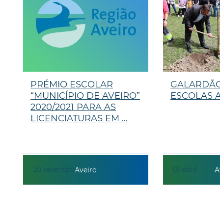
PRÉMIO ESCOLAR
GALARDÃO
“MUNICÍPIO DE AVEIRO”
ESCOLAS A
2020/2021 PARA AS
LICENCIATURAS EM ...
20
setembro
01
abril
Aveiro
A