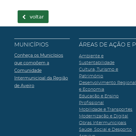
voltar
MUNICÍPIOS
ÁREAS DE AÇÃO E 
Conheça os Municípios
Ambiente e
que compõem a
Sustentabilidade
Cultura, Turismo e
Comunidade
Património
Intermunicipal da Região
Desenvolvimento Regiona
de Aveiro
e Economia
Educação e Ensino
Profissional
Mobilidade e Transportes
Modernização e Digital
Obras Intermunicipais
Saúde, Social e Desporto