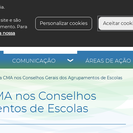
ia.
siga-n
site e são
Personalizar cookies
Aceitar cooki
imento. Para
a nossa
COMUNICAÇÃO
ÁREAS DE AÇÃO 
a CMA nos Conselhos Gerais dos Agrupamentos de Escolas
MA nos Conselhos
ntos de Escolas