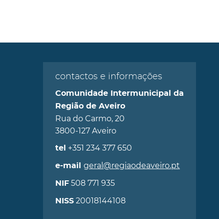
contactos e informações
Comunidade Intermunicipal da
Região de Aveiro
Rua do Carmo, 20
3800-127 Aveiro
+351 234 377 650
tel
geral@regiaodeaveiro.pt
e-mail
508 771 935
NIF
20018144108
NISS