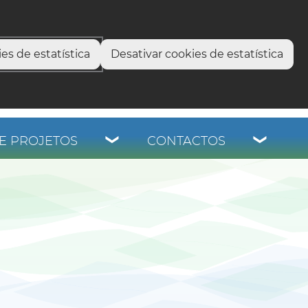
select language
▼
os
es de estatística
Desativar cookies de estatística
E PROJETOS
CONTACTOS