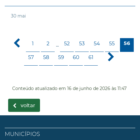
30
mai
1
2
52
53
54
55
56
...
57
58
59
60
61
Conteúdo atualizado em
16 de junho de 2026
às 11:47
voltar
MUNICÍPIOS