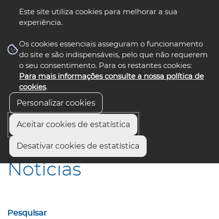
Este site utiliza cookies para melhorar a sua
experiência.
☰ Menu
Os cookies essenciais asseguram o funcionamento
do site e são indispensáveis, pelo que não requerem
o seu consentimento. Para os restantes cookies:
Para mais informações consulte a nossa política de
siga-nos
select language
▼
cookies
.
Personalizar cookies
Aceitar cookies de estatística
Início
Comunicação
Notícias
Desativar cookies de estatística
Notícias
Pesquisar