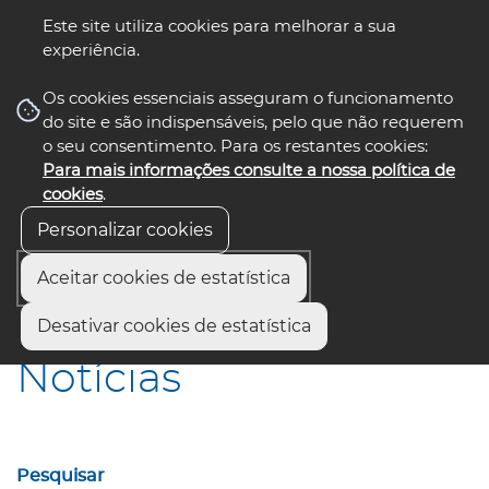
Este site utiliza cookies para melhorar a sua
experiência.
☰ Menu
Os cookies essenciais asseguram o funcionamento
do site e são indispensáveis, pelo que não requerem
o seu consentimento. Para os restantes cookies:
Para mais informações consulte a nossa política de
siga-nos
select language
▼
cookies
.
Personalizar cookies
Aceitar cookies de estatística
Início
Comunicação
Notícias
Desativar cookies de estatística
Notícias
Pesquisar