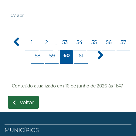
07
abr
1
2
53
54
55
56
57
...
58
59
61
60
Conteúdo atualizado em
16 de junho de 2026
às 11:47
voltar
MUNICÍPIOS