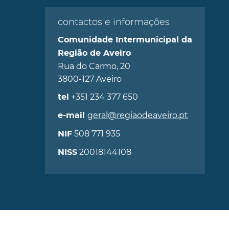
contactos e informações
Comunidade Intermunicipal da
Região de Aveiro
Rua do Carmo, 20
3800-127 Aveiro
+351 234 377 650
tel
geral@regiaodeaveiro.pt
e-mail
508 771 935
NIF
20018144108
NISS