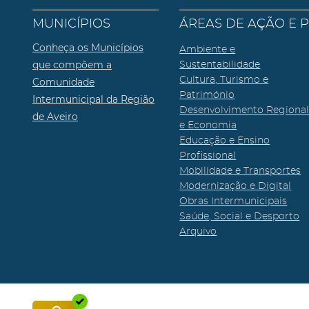
MUNICÍPIOS
ÁREAS DE AÇÃO E 
Conheça os Municípios
Ambiente e
que compõem a
Sustentabilidade
Cultura, Turismo e
Comunidade
Património
Intermunicipal da Região
Desenvolvimento Regiona
de Aveiro
e Economia
Educação e Ensino
Profissional
Mobilidade e Transportes
Modernização e Digital
Obras Intermunicipais
Saúde, Social e Desporto
Arquivo