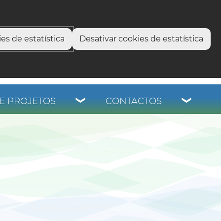
select language
▼
os
es de estatística
Desativar cookies de estatística
E PROJETOS
CONTACTOS