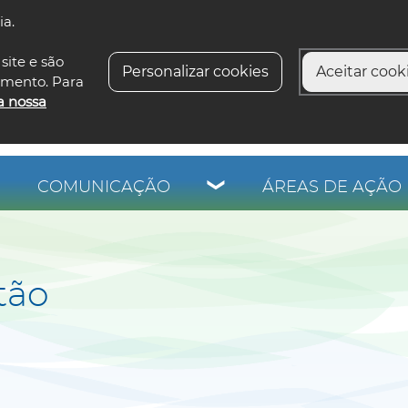
ia.
siga-n
site e são
Personalizar cookies
Aceitar cooki
imento. Para
a nossa
COMUNICAÇÃO
ÁREAS DE AÇÃO 
tão