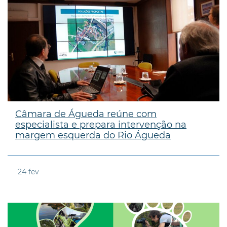
Câmara de Águeda reúne com
especialista e prepara intervenção na
margem esquerda do Rio Águeda
24
fev