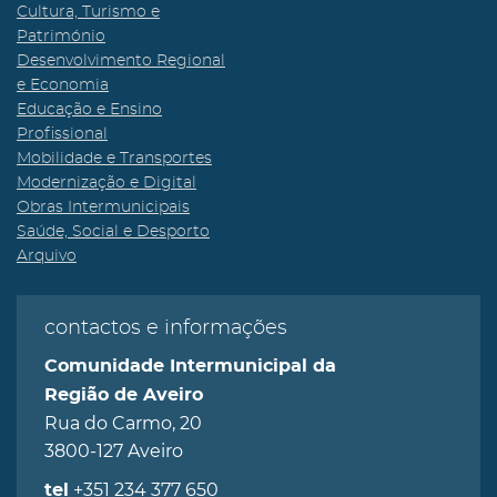
Cultura, Turismo e
Património
Desenvolvimento Regional
e Economia
Educação e Ensino
Profissional
Mobilidade e Transportes
Modernização e Digital
Obras Intermunicipais
Saúde, Social e Desporto
Arquivo
contactos e informações
Comunidade Intermunicipal da
Região de Aveiro
Rua do Carmo, 20
3800-127 Aveiro
+351 234 377 650
tel