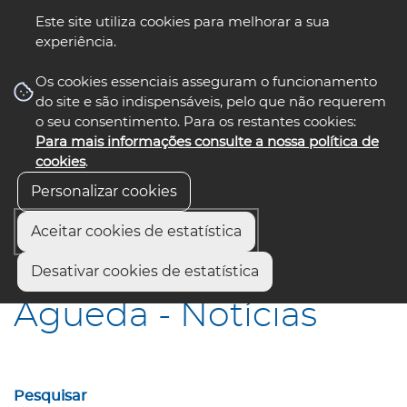
Este site utiliza cookies para melhorar a sua
experiência.
☰ Menu
Os cookies essenciais asseguram o funcionamento
do site e são indispensáveis, pelo que não requerem
o seu consentimento. Para os restantes cookies:
Para mais informações consulte a nossa política de
siga-nos
select language
▼
cookies
.
Personalizar cookies
Aceitar cookies de estatística
Início
Municípios
Águeda - Notícias
Desativar cookies de estatística
Águeda - Notícias
Pesquisar