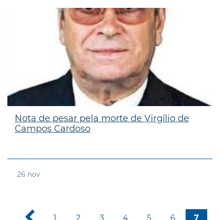
Nota de pesar pela morte de Virgílio de
Campos Cardoso
26
nov
1
2
3
4
5
6
7