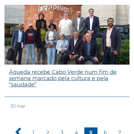
Águeda recebe Cabo Verde num fim de
semana marcado pela cultura e pela
“saudade”
30
mar
1
2
3
4
6
7
5