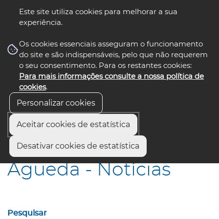
Este site utiliza cookies para melhorar a sua
experiência.
☰ Menu
Os cookies essenciais asseguram o funcionamento
do site e são indispensáveis, pelo que não requerem
o seu consentimento. Para os restantes cookies:
Para mais informações consulte a nossa política de
siga-nos
select language
▼
cookies
.
Personalizar cookies
Aceitar cookies de estatística
Início
Municípios
Águeda - Notícias
Desativar cookies de estatística
Águeda - Notícias
Pesquisar