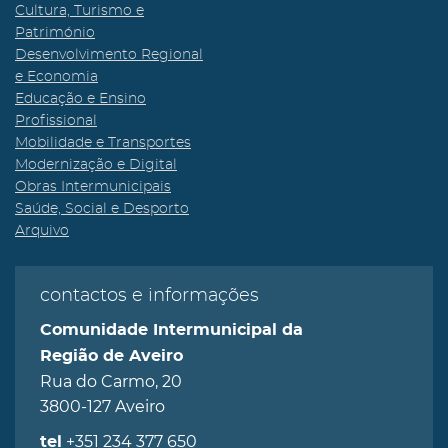
Cultura, Turismo e
Património
Desenvolvimento Regional
e Economia
Educação e Ensino
Profissional
Mobilidade e Transportes
Modernização e Digital
Obras Intermunicipais
Saúde, Social e Desporto
Arquivo
contactos e informações
Comunidade Intermunicipal da
Região de Aveiro
Rua do Carmo, 20
3800-127 Aveiro
+351 234 377 650
tel