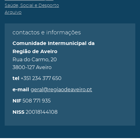
Saúde, Social e Desporto
Arquivo
contactos e informações
Comunidade Intermunicipal da
Região de Aveiro
Rua do Carmo, 20
3800-127 Aveiro
+351 234 377 650
tel
geral@regiaodeaveiro.pt
e-mail
508 771 935
NIF
20018144108
NISS