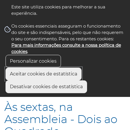
Este site utiliza cookies para melhorar a sua
experiência.
☰ Menu
Os cookies essenciais asseguram o funcionamento
do site e são indispensáveis, pelo que não requerem
o seu consentimento. Para os restantes cookies:
Para mais informações consulte a nossa política de
siga-nos
select language
▼
cookies
.
Personalizar cookies
Aceitar cookies de estatística
Início
Municípios
Desativar cookies de estatística
Às sextas, na Assembleia - Dois ao Quadrado
Às sextas, na
Assembleia - Dois ao