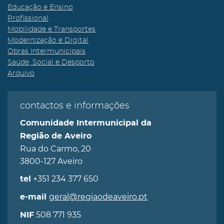
Educação e Ensino
Profissional
Mobilidade e Transportes
Modernização e Digital
Obras Intermunicipais
Saúde, Social e Desporto
Arquivo
contactos e informações
Comunidade Intermunicipal da
Região de Aveiro
Rua do Carmo, 20
3800-127 Aveiro
+351 234 377 650
tel
geral@regiaodeaveiro.pt
e-mail
508 771 935
NIF