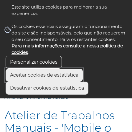
Este site utiliza cookies para melhorar a sua
experiência.
☰ Menu
Os cookies essenciais asseguram o funcionamento
do site e são indispensáveis, pelo que não requerem
o seu consentimento. Para os restantes cookies:
Para mais informações consulte a nossa política de
siga-nos
select language
▼
cookies
.
Personalizar cookies
Aceitar cookies de estatística
Início
Municípios
Desativar cookies de estatística
Atelier de Trabalhos Manuais - "Mobile o Marinheiro" -
Assembleia Theatro da Torreira
Atelier de Trabalhos
Manuais - 'Mobile o