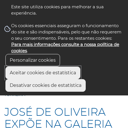
Este site utiliza cookies para melhorar a sua
experiência.
☰ Menu
Os cookies essenciais asseguram o funcionamento
do site e são indispensáveis, pelo que não requerem
o seu consentimento. Para os restantes cookies:
Para mais informações consulte a nossa política de
siga-nos
select language
▼
cookies
.
Personalizar cookies
Aceitar cookies de estatística
Início
Municípios
Desativar cookies de estatística
JOSÉ DE OLIVEIRA EXPÕE NA GALERIA MUNICIPAL DA
TORREIRA
JOSÉ DE OLIVEIRA
EXPÕE NA GALERIA