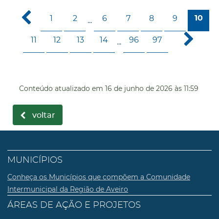
1
2
6
7
8
9
10
...
11
12
13
14
96
97
...
Conteúdo atualizado em
16 de junho de 2026
às 11:59
voltar
MUNICÍPIOS
Conheça os Municípios que compõem a Comunidade
Intermunicipal da Região de Aveiro
ÁREAS DE AÇÃO E PROJETOS