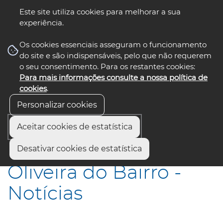
Este site utiliza cookies para melhorar a sua
experiência.
☰ Menu
Os cookies essenciais asseguram o funcionamento
do site e são indispensáveis, pelo que não requerem
o seu consentimento. Para os restantes cookies:
Para mais informações consulte a nossa política de
siga-nos
select language
▼
cookies
.
Personalizar cookies
Aceitar cookies de estatística
Início
Municípios
Oliveira do Bairro - Notícias
Desativar cookies de estatística
Oliveira do Bairro -
Notícias