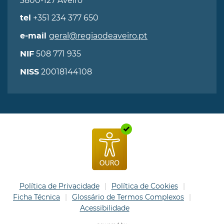
3800-127 Aveiro
+351 234 377 650
tel
geral@regiaodeaveiro.pt
e-mail
508 771 935
NIF
20018144108
NISS
Política de Privacidade
Política de Cookies
Ficha Técnica
Glossário de Termos Complexos
Acessibilidade