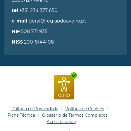
3800-127 Aveiro
+351 234 377 650
tel
geral@regiaodeaveiro.pt
e-mail
508 771 935
NIF
20018144108
NISS
Política de Privacidade
Política de Cookies
Ficha Técnica
Glossário de Termos Complexos
Acessibilidade