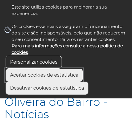
Este site utiliza cookies para melhorar a sua
experiência.
☰ Menu
Os cookies essenciais asseguram o funcionamento
do site e são indispensáveis, pelo que não requerem
o seu consentimento. Para os restantes cookies:
Para mais informações consulte a nossa política de
siga-nos
select language
▼
cookies
.
Personalizar cookies
Aceitar cookies de estatística
Início
Municípios
Oliveira do Bairro - Notícias
Desativar cookies de estatística
Oliveira do Bairro -
Notícias