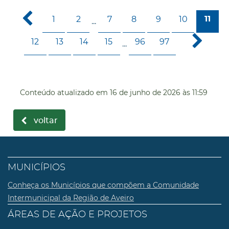
1
2
7
8
9
10
11
...
12
13
14
15
96
97
...
Conteúdo atualizado em
16 de junho de 2026
às 11:59
voltar
MUNICÍPIOS
Conheça os Municípios que compõem a Comunidade
Intermunicipal da Região de Aveiro
ÁREAS DE AÇÃO E PROJETOS