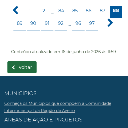
1
2
84
85
86
87
88
...
89
90
91
92
96
97
...
Conteúdo atualizado em
16 de junho de 2026
às 11:59
voltar
MUNICÍPIOS
Conheça os Municípios que compõem a Comunidade
Intermunicipal da Região de Aveiro
ÁREAS DE AÇÃO E PROJETOS