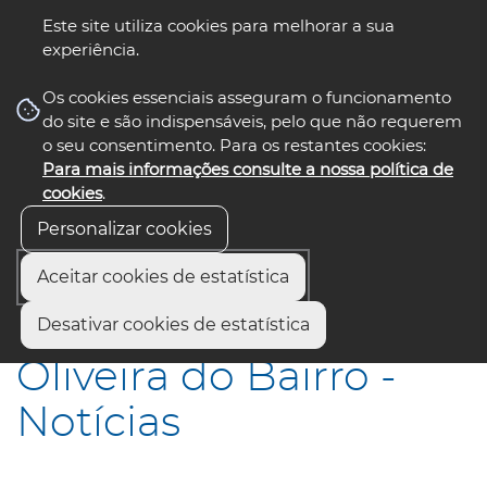
Este site utiliza cookies para melhorar a sua
experiência.
☰ Menu
Os cookies essenciais asseguram o funcionamento
do site e são indispensáveis, pelo que não requerem
o seu consentimento. Para os restantes cookies:
Para mais informações consulte a nossa política de
siga-nos
select language
▼
cookies
.
Personalizar cookies
Aceitar cookies de estatística
Início
Municípios
Oliveira do Bairro - Notícias
Desativar cookies de estatística
Oliveira do Bairro -
Notícias