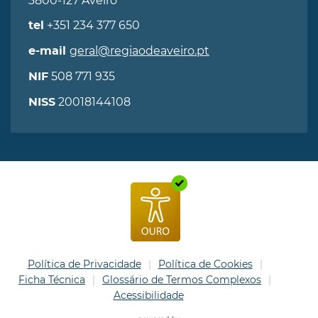
3800-127 Aveiro
+351 234 377 650
tel
geral@regiaodeaveiro.pt
e-mail
508 771 935
NIF
20018144108
NISS
Política de Privacidade
Política de Cookies
Ficha Técnica
Glossário de Termos Complexos
Acessibilidade