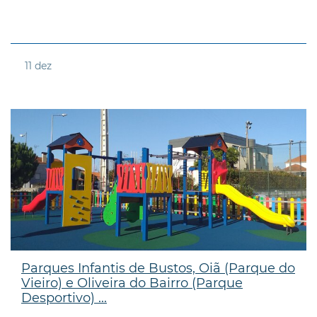
11
dez
Parques Infantis de Bustos, Oiã (Parque do
Vieiro) e Oliveira do Bairro (Parque
Desportivo) ...