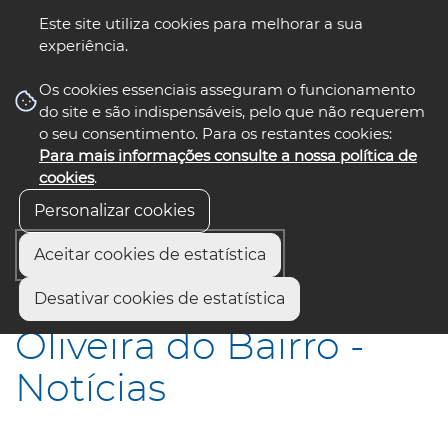
Este site utiliza cookies para melhorar a sua
experiência.
☰ Menu
Os cookies essenciais asseguram o funcionamento
do site e são indispensáveis, pelo que não requerem
o seu consentimento. Para os restantes cookies:
Para mais informações consulte a nossa política de
siga-nos
select language
▼
cookies
.
Personalizar cookies
Aceitar cookies de estatística
Início
Municípios
Oliveira do Bairro - Notícias
Desativar cookies de estatística
Oliveira do Bairro -
Notícias