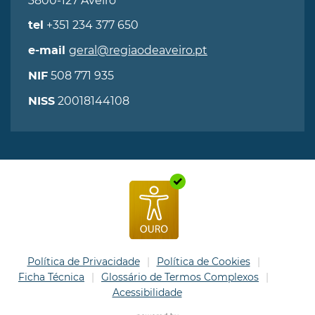
3800-127 Aveiro
+351 234 377 650
tel
geral@regiaodeaveiro.pt
e-mail
508 771 935
NIF
20018144108
NISS
Política de Privacidade
Política de Cookies
Ficha Técnica
Glossário de Termos Complexos
Acessibilidade