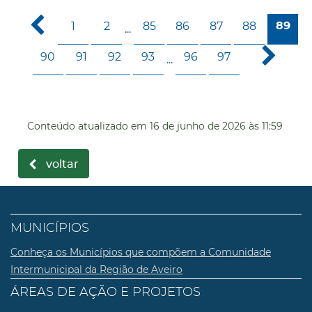
1
2
85
86
87
88
89
...
90
91
92
93
96
97
...
Conteúdo atualizado em
16 de junho de 2026
às 11:59
voltar
MUNICÍPIOS
Conheça os Municípios que compõem a Comunidade
Intermunicipal da Região de Aveiro
ÁREAS DE AÇÃO E PROJETOS