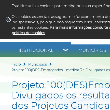
Este site utiliza cookies para melhorar a sua experiênc
Os cookies essenciais asseguram o funcionamento do 
indispensáveis, pelo que não requerem o seu consent
os restantes cookies:
Para mais informações consulte 
política de cookies
.
INSTITUCIONAL
MUNICÍPIOS
Início
Municípios
Projeto 100(DES)Empregados - medida 3 :: Divulgados os 
Projeto 100(DES)Empr
Divulgados os result
dos Projetos Candida