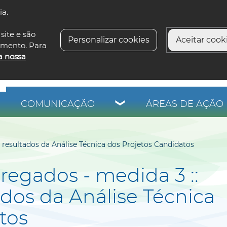
ia.
siga-n
site e são
Personalizar cookies
Aceitar cooki
imento. Para
a nossa
COMUNICAÇÃO
ÁREAS DE AÇÃO 
resultados da Análise Técnica dos Projetos Candidatos
egados - medida 3 ::
ados da Análise Técnica
tos