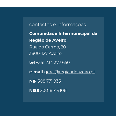
contactos e informações
Comunidade Intermunicipal da
Região de Aveiro
Rua do Carmo, 20
3800-127 Aveiro
+351 234 377 650
tel
geral@regiaodeaveiro.pt
e-mail
508 771 935
NIF
20018144108
NISS