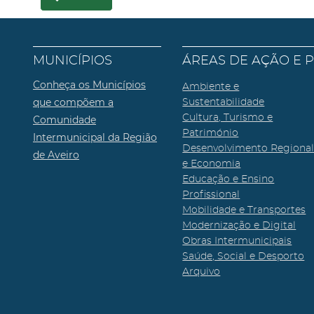
MUNICÍPIOS
ÁREAS DE AÇÃO E 
Conheça os Municípios
Ambiente e
que compõem a
Sustentabilidade
Cultura, Turismo e
Comunidade
Património
Intermunicipal da Região
Desenvolvimento Regiona
de Aveiro
e Economia
Educação e Ensino
Profissional
Mobilidade e Transportes
Modernização e Digital
Obras Intermunicipais
Saúde, Social e Desporto
Arquivo