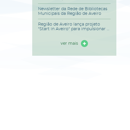
Newsletter da Rede de Bibliotecas
Municipais da Região de Aveiro
Região de Aveiro lança projeto
"Start in Aveiro" para impulsionar ...
ver mais