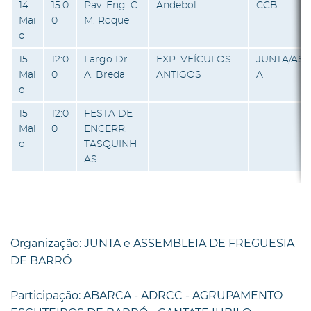
14
15:0
Pav. Eng. C.
Andebol
CCB
Mai
0
M. Roque
o
15
12:0
Largo Dr.
EXP. VEÍCULOS
JUNTA/AS
Mai
0
A. Breda
ANTIGOS
A
o
15
12:0
FESTA DE
Mai
0
ENCERR.
o
TASQUINH
AS
Organização: JUNTA e ASSEMBLEIA DE FREGUESIA
DE BARRÓ
Participação: ABARCA - ADRCC - AGRUPAMENTO