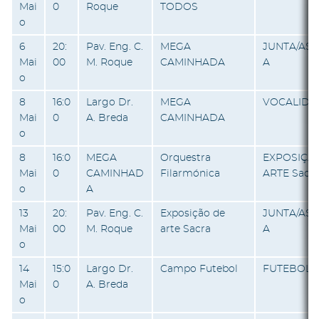
Mai
0
Roque
TODOS
o
6
20:
Pav. Eng. C.
MEGA
JUNTA/AS
Mai
00
M. Roque
CAMINHADA
A
o
8
16:0
Largo Dr.
MEGA
VOCALIDA
Mai
0
A. Breda
CAMINHADA
o
8
16:0
MEGA
Orquestra
EXPOSIÇÃ
Mai
0
CAMINHAD
Filarmónica
ARTE Sacr
o
A
13
20:
Pav. Eng. C.
Exposição de
JUNTA/AS
Mai
00
M. Roque
arte Sacra
A
o
14
15:0
Largo Dr.
Campo Futebol
FUTEBOL 1
Mai
0
A. Breda
o