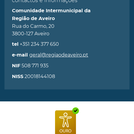
contactos e informações
Comunidade Intermunicipal da
Região de Aveiro
Rua do Carmo, 20
3800-127 Aveiro
+351 234 377 650
tel
geral@regiaodeaveiro.pt
e-mail
508 771 935
NIF
20018144108
NISS