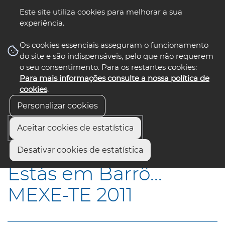
Este site utiliza cookies para melhorar a sua
experiência.
☰ Menu
Os cookies essenciais asseguram o funcionamento
do site e são indispensáveis, pelo que não requerem
o seu consentimento. Para os restantes cookies:
Para mais informações consulte a nossa política de
siga-nos
select language
▼
cookies
.
Personalizar cookies
Aceitar cookies de estatística
Início
Municípios
Estás em Barrô... MEXE-TE 2011
Desativar cookies de estatística
Estás em Barrô...
MEXE-TE 2011