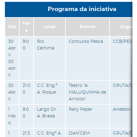
Programa da iniciativa
Hor
Dia
Local
Evento
Organi
a
30
9:0
Rio
Concurso Pesca
CCB/PESC
Abr
0
Cértima
il
30
Abr
il
30
21:0
C.C. Eng.º
Teatro "A
GRUTA/CC
Abr
0
A. Roque
MALUQUINHA de
il
Arroios"
1
9:0
Largo Dr.
Rally Paper
Andebol
Mai
0
A. Breda
o
1
21:3
C.C. Engº A.
DAN’CEM
GRUTA/CC