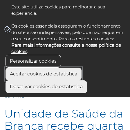
Este site utiliza cookies para melhorar a sua
experiência.
☰ Menu
Os cookies essenciais asseguram o funcionamento
do site e são indispensáveis, pelo que não requerem
o seu consentimento. Para os restantes cookies:
Para mais informações consulte a nossa política de
siga-nos
select language
▼
cookies
.
Personalizar cookies
Aceitar cookies de estatística
Início
Municípios
Desativar cookies de estatística
Unidade de Saúde da Branca recebe quarta exposição
CURARTE
Unidade de Saúde da
Branca recebe quarta