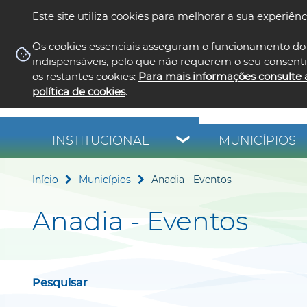
Este site utiliza cookies para melhorar a sua experiênc
Os cookies essenciais asseguram o funcionamento do 
indispensáveis, pelo que não requerem o seu consent
os restantes cookies:
Para mais informações consulte 
política de cookies
.
INSTITUCIONAL
MUNICÍPIOS
Início
Municípios
Anadia - Eventos
Anadia - Eventos
Pesquisar