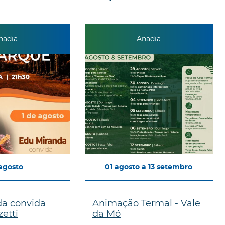
nadia
Anadia
agosto
01
agosto
a
13
setembro
da convida
Animação Termal - Vale
etti
da Mó