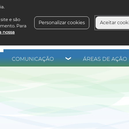
ia.
siga-n
site e são
Personalizar cookies
Aceitar cooki
imento. Para
a nossa
COMUNICAÇÃO
ÁREAS DE AÇÃO 