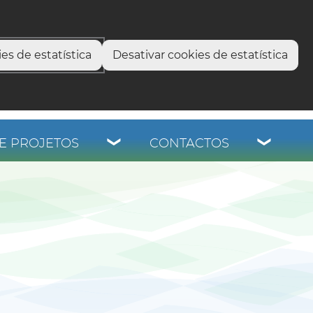
select language
▼
os
es de estatística
Desativar cookies de estatística
E PROJETOS
CONTACTOS