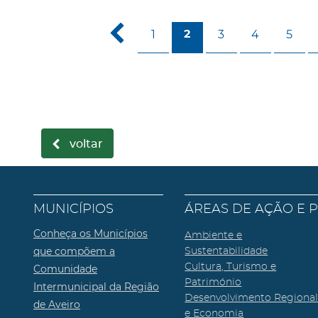
1
3
4
5
2
voltar
MUNICÍPIOS
ÁREAS DE AÇÃO E 
Conheça os Municípios
Ambiente e
que compõem a
Sustentabilidade
Cultura, Turismo e
Comunidade
Património
Intermunicipal da Região
Desenvolvimento Regiona
de Aveiro
e Economia