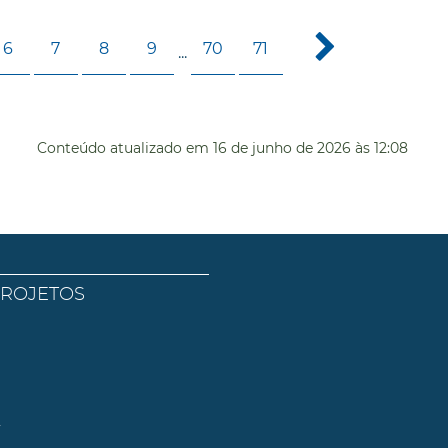
6
7
8
9
70
71
...
Conteúdo atualizado em
16 de junho de 2026
às 12:08
PROJETOS
l