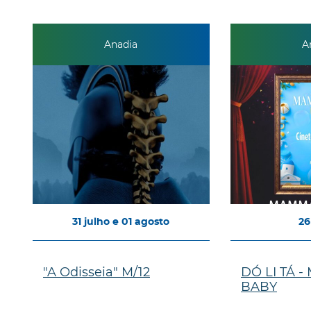
Anadia
A
31
julho
e
01
agosto
26
"A Odisseia" M/12
DÓ LI TÁ 
BABY