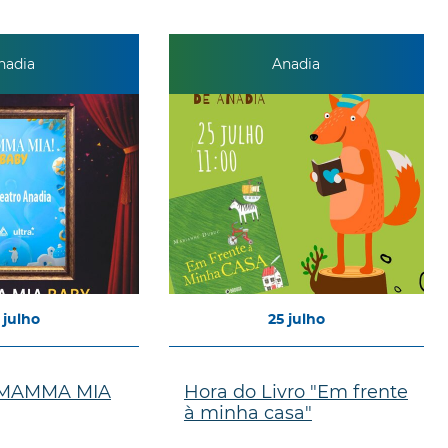
nadia
Anadia
julho
25
julho
- MAMMA MIA
Hora do Livro "Em frente
à minha casa"