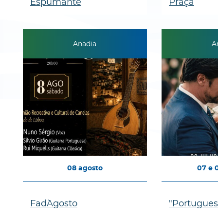
Espumante
Praça
Anadia
A
08
agosto
07
e
Fad`Agosto
"Portugues