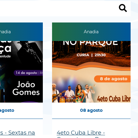
nadia
Anadia
agosto
08
agosto
 - Sextas na
4eto Cuba Libre -