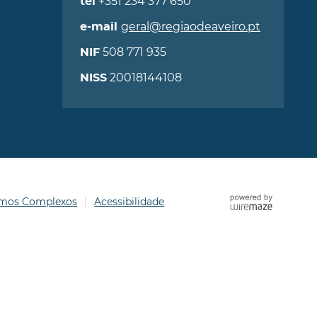
+351 234 377 650
tel
geral@regiaodeaveiro.pt
e-mail
508 771 935
NIF
20018144108
NISS
ermos Complexos
Acessibilidade