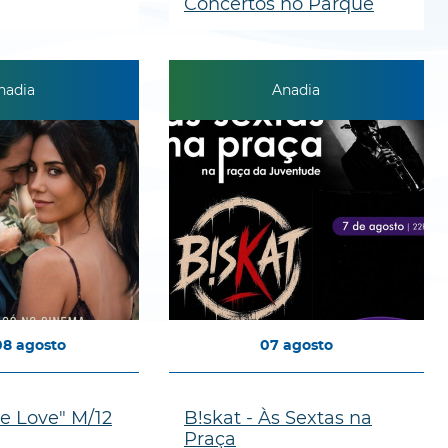
Concertos no Parque
nadia
Anadia
08
agosto
07
agosto
e Love" M/12
B!skat - Às Sextas na
Praça