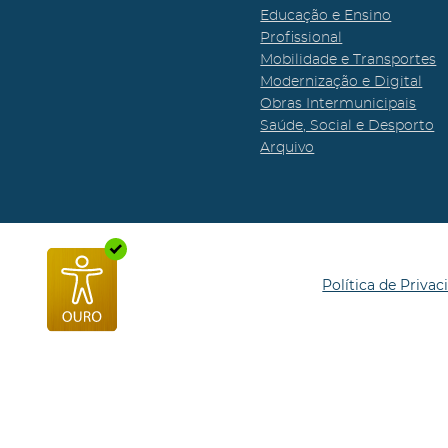
Educação e Ensino
Profissional
Mobilidade e Transportes
Modernização e Digital
Obras Intermunicipais
Saúde, Social e Desporto
Arquivo
Política de Privac