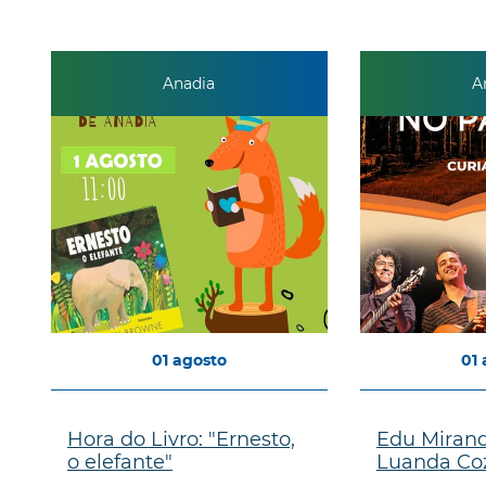
Anadia
A
01
agosto
01
Hora do Livro: "Ernesto,
Edu Miran
o elefante"
Luanda Coz