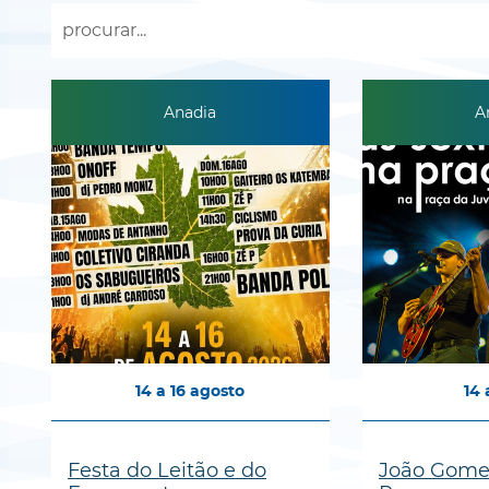
Anadia
A
14
a
16
agosto
14
Festa do Leitão e do
João Gomes