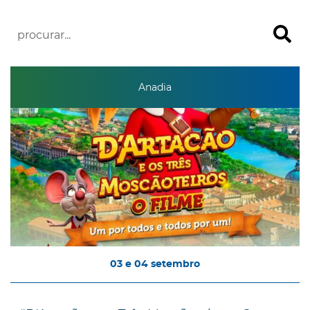
Anadia
03
e
04
setembro