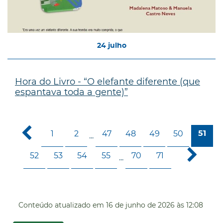
24
julho
Hora do Livro - “O elefante diferente (que
espantava toda a gente)”
1
2
47
48
49
50
51
...
52
53
54
55
70
71
...
Conteúdo atualizado em
16 de junho de 2026
às 12:08