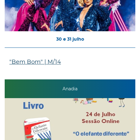
30
e
31
julho
"Bem Bom" | M/14
Anadia