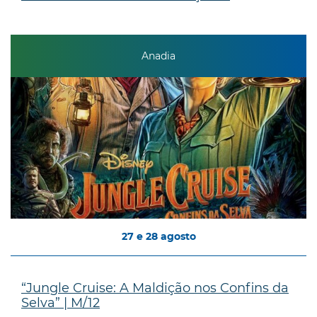
Anadia
27
e
28
agosto
“Jungle Cruise: A Maldição nos Confins da
Selva” | M/12