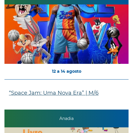
12
a
14
agosto
“Space Jam: Uma Nova Era” | M/6
Anadia