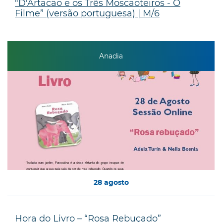
"D'Artacão e os Três Moscãoteiros - O
Filme” (versão portuguesa) | M/6
Anadia
28
agosto
Hora do Livro – “Rosa Rebuçado”