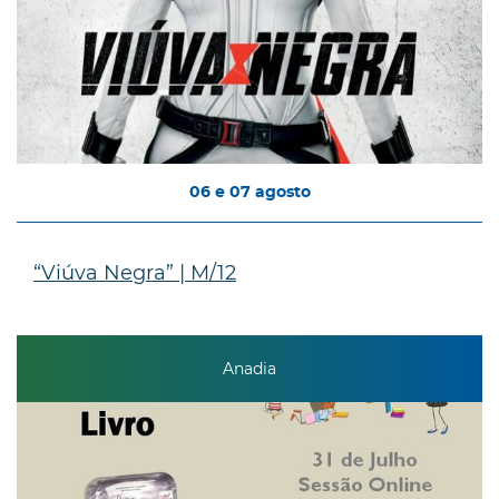
06
e
07
agosto
“Viúva Negra” | M/12
Anadia