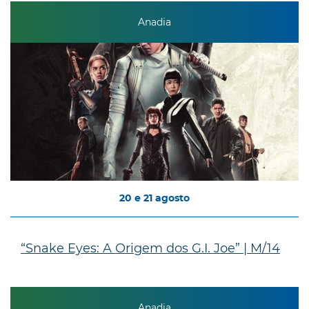
Anadia
20
e
21
agosto
“Snake Eyes: A Origem dos G.I. Joe” | M/14
Anadia