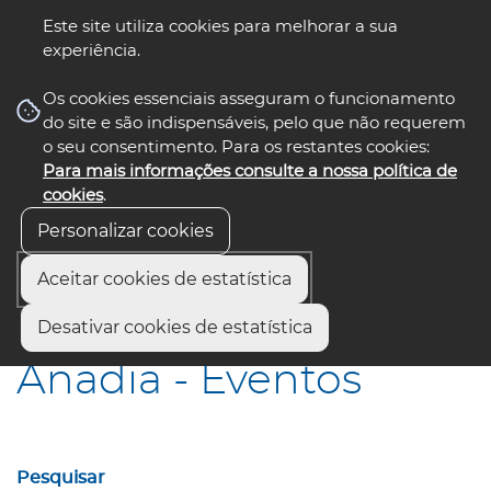
Este site utiliza cookies para melhorar a sua
experiência.
☰ Menu
Os cookies essenciais asseguram o funcionamento
do site e são indispensáveis, pelo que não requerem
o seu consentimento. Para os restantes cookies:
Para mais informações consulte a nossa política de
siga-nos
select language
▼
cookies
.
Personalizar cookies
Aceitar cookies de estatística
Início
Municípios
Anadia - Eventos
Desativar cookies de estatística
Anadia - Eventos
Pesquisar