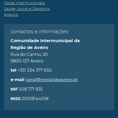
Obras Intermunicipais
Saúde, Social e Desporto
Arquivo
contactos e informações
Comunidade Intermunicipal da
Região de Aveiro
Rua do Carmo, 20
3800-127 Aveiro
+351 234 377 650
tel
geral@regiaodeaveiro.pt
e-mail
508 771 935
NIF
20018144108
NISS