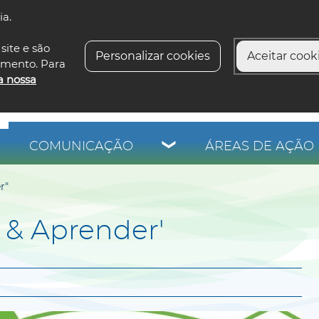
ia.
siga-n
site e são
Personalizar cookies
Aceitar cooki
imento. Para
a nossa
COMUNICAÇÃO
ÁREAS DE AÇÃO 
r"
r & Aprender'