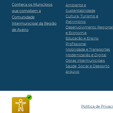
Conheça os Municípios
Ambiente e
que compõem a
Sustentabilidade
Cultura, Turismo e
Comunidade
Património
Intermunicipal da Região
Desenvolvimento Regiona
de Aveiro
e Economia
Educação e Ensino
Profissional
Mobilidade e Transportes
Modernização e Digital
Obras Intermunicipais
Saúde, Social e Desporto
Arquivo
Política de Privac