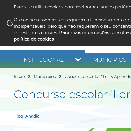
Este site utiliza cookies para melhorar a sua experiênc
Os cookies essenciais asseguram o funcionamento do 
indispensáveis, pelo que não requerem o seu consent
os restantes cookies:
Para mais informações consulte 
política de cookies
.
INSTITUCIONAL
MUNICÍPIOS
Início
Municípios
Concurso escolar "Ler & Aprende
Concurso escolar 'Le
Anadia