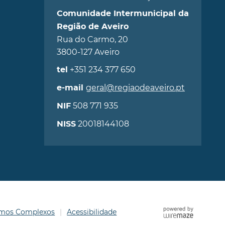
Comunidade Intermunicipal da
Região de Aveiro
Rua do Carmo, 20
3800-127 Aveiro
+351 234 377 650
tel
geral@regiaodeaveiro.pt
e-mail
508 771 935
NIF
20018144108
NISS
ermos Complexos
Acessibilidade