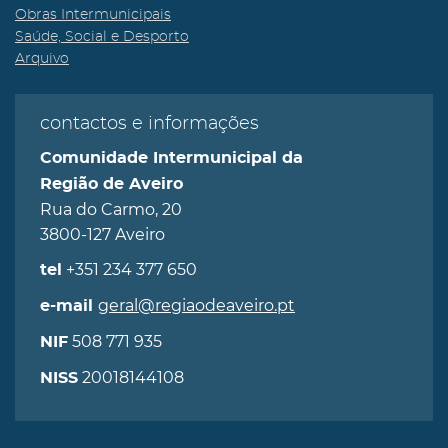
Obras Intermunicipais
Saúde, Social e Desporto
Arquivo
contactos e informações
Comunidade Intermunicipal da
Região de Aveiro
Rua do Carmo, 20
3800-127 Aveiro
+351 234 377 650
tel
geral@regiaodeaveiro.pt
e-mail
508 771 935
NIF
20018144108
NISS