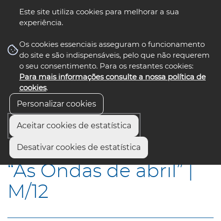
Este site utiliza cookies para melhorar a sua
experiência.
☰ Menu
Os cookies essenciais asseguram o funcionamento
do site e são indispensáveis, pelo que não requerem
o seu consentimento. Para os restantes cookies:
Para mais informações consulte a nossa política de
siga-nos
select language
▼
cookies
.
Personalizar cookies
Aceitar cookies de estatística
Início
Municípios
“As Ondas de abril” | M/12
Desativar cookies de estatística
“As Ondas de abril” |
M/12