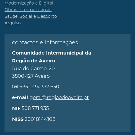
Modernização e Digital
Obras Intermunicipais
Saúde, Social e Desporto
Arquivo
contactos e informações
Comunidade Intermunicipal da
Região de Aveiro
Rua do Carmo, 20
3800-127 Aveiro
+351 234 377 650
tel
geral@regiaodeaveiro.pt
e-mail
508 771 935
NIF
20018144108
NISS