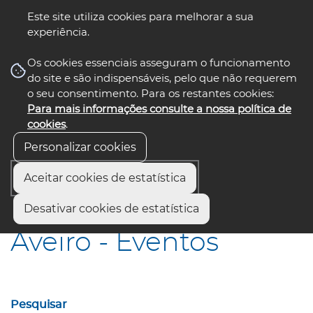
Este site utiliza cookies para melhorar a sua
experiência.
☰ Menu
Os cookies essenciais asseguram o funcionamento
do site e são indispensáveis, pelo que não requerem
o seu consentimento. Para os restantes cookies:
Para mais informações consulte a nossa política de
siga-nos
select language
▼
cookies
.
Personalizar cookies
Aceitar cookies de estatística
Início
Municípios
Aveiro - Eventos
Desativar cookies de estatística
Aveiro - Eventos
Pesquisar