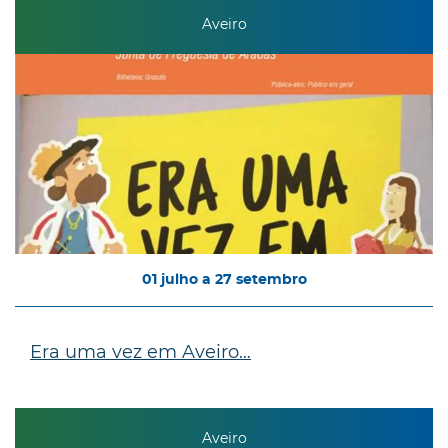
Aveiro
01
julho
a
27
setembro
Era uma vez em Aveiro…
Aveiro