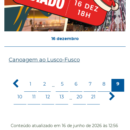
16
dezembro
Canoagem ao Lusco-Fusco
1
2
5
6
7
8
9
...
10
11
12
13
20
21
...
Conteúdo atualizado em
16 de junho de 2026
às 12:56