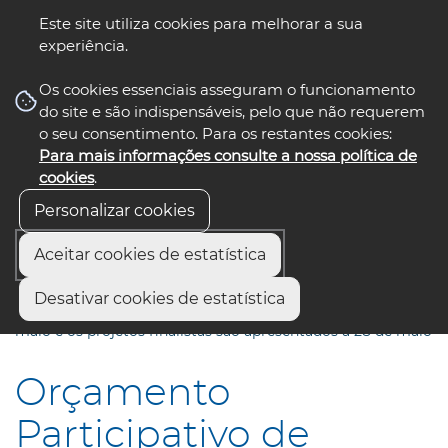
Este site utiliza cookies para melhorar a sua
experiência.
☰ Menu
Os cookies essenciais asseguram o funcionamento
do site e são indispensáveis, pelo que não requerem
o seu consentimento. Para os restantes cookies:
Para mais informações consulte a nossa política de
siga-nos
select language
▼
cookies
.
Personalizar cookies
Aceitar cookies de estatística
Início
Municípios
Desativar cookies de estatística
Orçamento Participativo de Ílhavo: votação arranca a 17 de
maio e os projetos finalistas são apresentados a 28 de maio
Orçamento
Participativo de