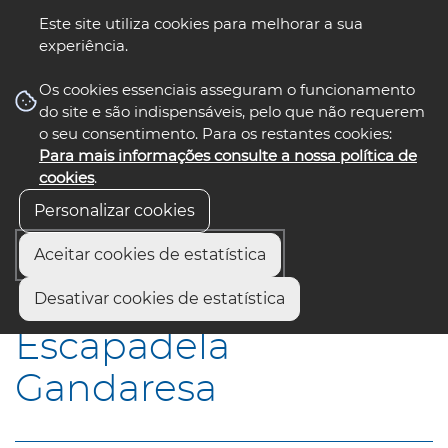
Este site utiliza cookies para melhorar a sua
experiência.
☰ Menu
Os cookies essenciais asseguram o funcionamento
do site e são indispensáveis, pelo que não requerem
o seu consentimento. Para os restantes cookies:
Para mais informações consulte a nossa política de
siga-nos
select language
▼
cookies
.
Personalizar cookies
Aceitar cookies de estatística
Início
Municípios
Escapadela Gandaresa
Desativar cookies de estatística
Escapadela
Gandaresa