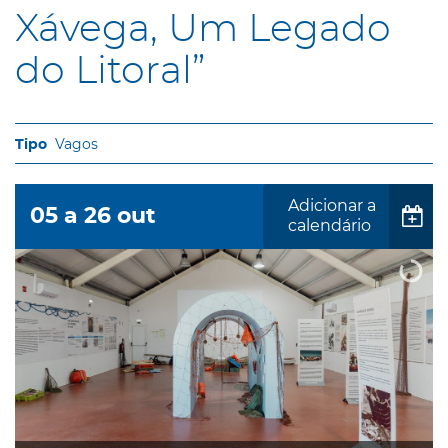
Xávega, Um Legado
do Litoral”
Vagos
Adicionar a
05
a
26
out
calendário