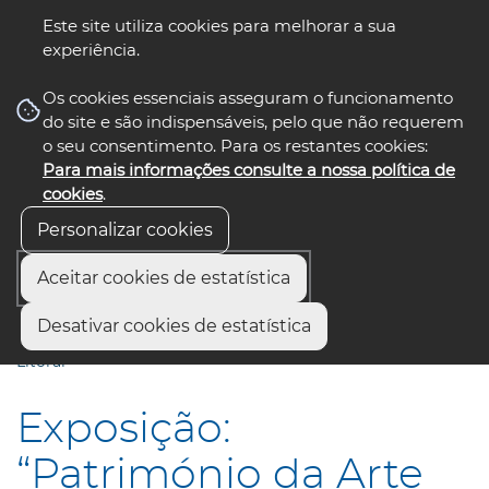
Este site utiliza cookies para melhorar a sua
experiência.
☰ Menu
Os cookies essenciais asseguram o funcionamento
do site e são indispensáveis, pelo que não requerem
o seu consentimento. Para os restantes cookies:
Para mais informações consulte a nossa política de
siga-nos
select language
▼
cookies
.
Personalizar cookies
Aceitar cookies de estatística
Início
Municípios
Desativar cookies de estatística
Exposição: “Património da Arte Xávega, Um Legado do
Litoral”
Exposição:
“Património da Arte