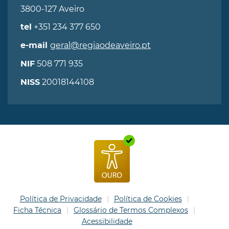
3800-127 Aveiro
+351 234 377 650
tel
geral@regiaodeaveiro.pt
e-mail
508 771 935
NIF
20018144108
NISS
Política de Privacidade
Política de Cookies
Ficha Técnica
Glossário de Termos Complexos
Acessibilidade