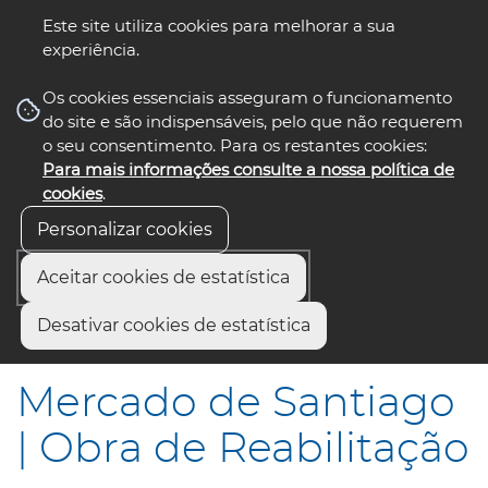
Este site utiliza cookies para melhorar a sua
experiência.
☰ Menu
Os cookies essenciais asseguram o funcionamento
do site e são indispensáveis, pelo que não requerem
o seu consentimento. Para os restantes cookies:
Para mais informações consulte a nossa política de
siga-nos
select language
▼
cookies
.
Personalizar cookies
Aceitar cookies de estatística
Início
Comunicação
Notícias
Desativar cookies de estatística
Mercado de Santiago | Obra de Reabilitação
Mercado de Santiago
| Obra de Reabilitação