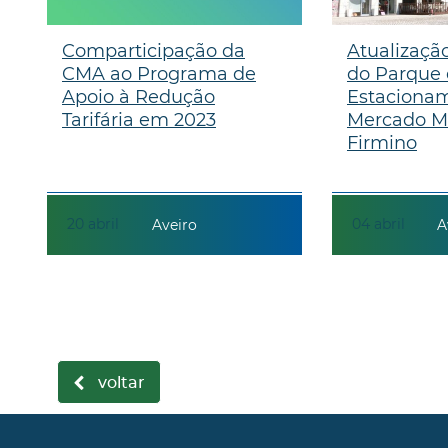
Comparticipação da
Atualização
CMA ao Programa de
do Parque
Apoio à Redução
Estaciona
Tarifária em 2023
Mercado M
Firmino
20
abril
04
abril
Aveiro
A
voltar