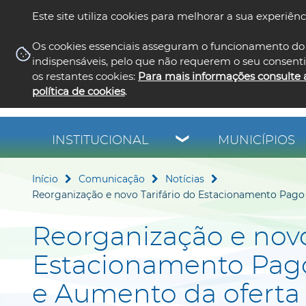
Este site utiliza cookies para melhorar a sua experiênc
Os cookies essenciais asseguram o funcionamento do 
indispensáveis, pelo que não requerem o seu consent
os restantes cookies:
Para mais informações consulte 
política de cookies
.
INSTITUCIONAL
MUNICÍPIOS
Início
Comunicação
Notícias
Reorganização e novo Tarifário do Estacionamento Pago d
Reorganização e novo
Estacionamento Pago
e Aumento da oferta 