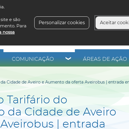
ia.
siga-n
site e são
Personalizar cookies
Aceitar cooki
imento. Para
a nossa
COMUNICAÇÃO
ÁREAS DE AÇÃO 
a Cidade de Aveiro e Aumento da oferta Aveirobus | entrada em 
 Tarifário do
 da Cidade de Aveiro
Aveirobus | entrada