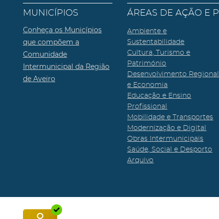
MUNICÍPIOS
ÁREAS DE AÇÃO E 
Conheça os Municípios
Ambiente e
que compõem a
Sustentabilidade
Cultura, Turismo e
Comunidade
Património
Intermunicipal da Região
Desenvolvimento Regiona
de Aveiro
e Economia
Educação e Ensino
Profissional
Mobilidade e Transportes
Modernização e Digital
Obras Intermunicipais
Saúde, Social e Desporto
Arquivo