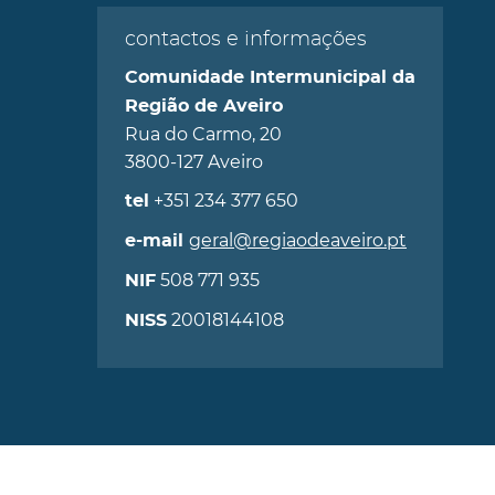
contactos e informações
Comunidade Intermunicipal da
Região de Aveiro
Rua do Carmo, 20
3800-127 Aveiro
+351 234 377 650
tel
geral@regiaodeaveiro.pt
e-mail
508 771 935
NIF
20018144108
NISS