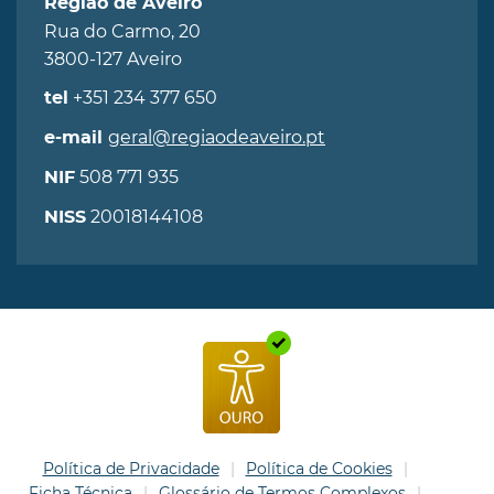
Região de Aveiro
Rua do Carmo, 20
3800-127 Aveiro
+351 234 377 650
tel
geral@regiaodeaveiro.pt
e-mail
508 771 935
NIF
20018144108
NISS
Política de Privacidade
Política de Cookies
Ficha Técnica
Glossário de Termos Complexos