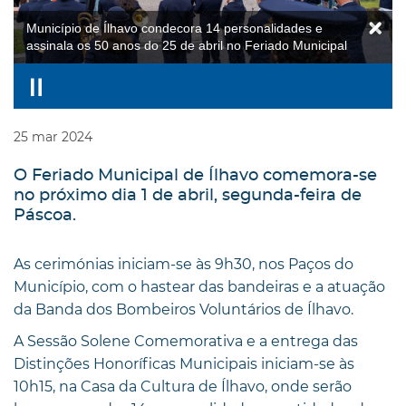
Município de Ílhavo condecora 14 personalidades e
assinala os 50 anos do 25 de abril no Feriado Municipal
25
mar
2024
O Feriado Municipal de Ílhavo comemora-se
no próximo dia 1 de abril, segunda-feira de
Páscoa.
As cerimónias iniciam-se às 9h30, nos Paços do
Município, com o hastear das bandeiras e a atuação
da Banda dos Bombeiros Voluntários de Ílhavo.
A Sessão Solene Comemorativa e a entrega das
Distinções Honoríficas Municipais iniciam-se às
10h15, na Casa da Cultura de Ílhavo, onde serão