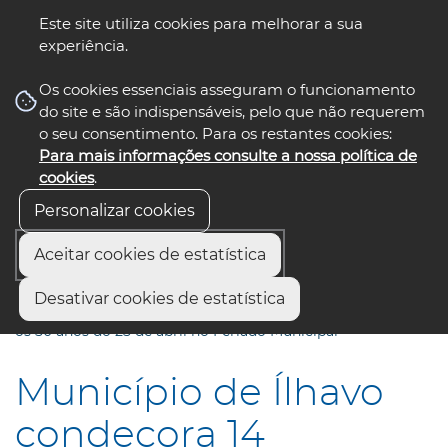
Este site utiliza cookies para melhorar a sua
experiência.
☰ Menu
Os cookies essenciais asseguram o funcionamento
do site e são indispensáveis, pelo que não requerem
o seu consentimento. Para os restantes cookies:
Para mais informações consulte a nossa política de
siga-nos
select language
▼
cookies
.
Personalizar cookies
Aceitar cookies de estatística
Início
Comunicação
Notícias
Desativar cookies de estatística
Município de Ílhavo condecora 14 personalidades e assinala
os 50 anos do 25 de abril no Feriado Municipal
Município de Ílhavo
condecora 14