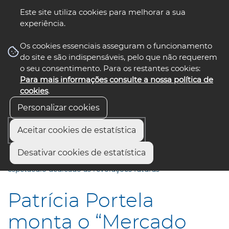
Este site utiliza cookies para melhorar a sua
experiência.
☰ Menu
Os cookies essenciais asseguram o funcionamento
do site e são indispensáveis, pelo que não requerem
o seu consentimento. Para os restantes cookies:
Para mais informações consulte a nossa política de
siga-nos
select language
▼
cookies
.
Personalizar cookies
Aceitar cookies de estatística
Início
Comunicação
Notícias
Desativar cookies de estatística
Patrícia Portela monta o “Mercado das Madrugadas”, um
espetáculo dedicado às revoluções futuras
Patrícia Portela
monta o “Mercado