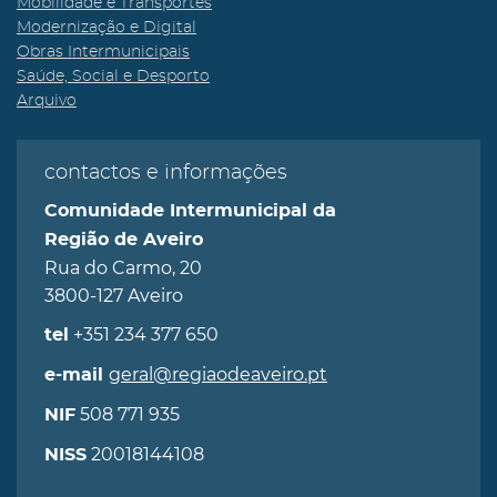
Mobilidade e Transportes
Modernização e Digital
Obras Intermunicipais
Saúde, Social e Desporto
Arquivo
contactos e informações
Comunidade Intermunicipal da
Região de Aveiro
Rua do Carmo, 20
3800-127 Aveiro
+351 234 377 650
tel
geral@regiaodeaveiro.pt
e-mail
508 771 935
NIF
20018144108
NISS