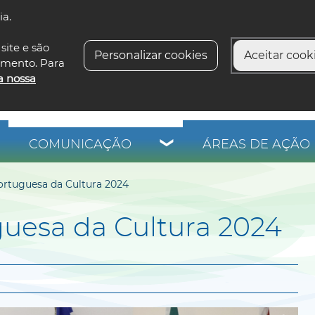
ia.
siga-n
site e são
Personalizar cookies
Aceitar cooki
imento. Para
a nossa
COMUNICAÇÃO
ÁREAS DE AÇÃO 
Portuguesa da Cultura 2024
guesa da Cultura 2024