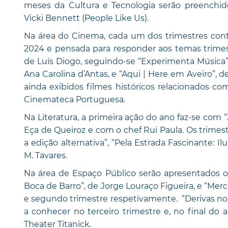
meses da Cultura e Tecnologia serão preenchi
Vicki Bennett (People Like Us).
Na área do Cinema, cada um dos trimestres con
2024 e pensada para responder aos temas trimes
de Luís Diogo, seguindo-se “Experimenta Música”,
Ana Carolina d’Antas, e “Aqui | Here em Aveiro”,
ainda exibidos filmes históricos relacionados c
Cinemateca Portuguesa.
Na Literatura, a primeira ação do ano faz-se com
Eça de Queiroz e com o chef Rui Paula. Os trimes
a edição alternativa”, “Pela Estrada Fascinante: Il
M. Tavares.
Na área de Espaço Público serão apresentados os
Boca de Barro”, de Jorge Louraço Figueira, e “Merc
e segundo trimestre respetivamente. “Derivas nos 
a conhecer no terceiro trimestre e, no final d
Theater Titanick.