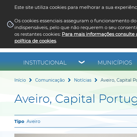
Este site utiliza cookies para melhorar a sua experiênc
Os cookies essenciais asseguram o funcionamento do 
indispensáveis, pelo que não requerem o seu consent
os restantes cookies:
Para mais informações consulte 
política de cookies
.
INSTITUCIONAL
MUNICÍPIOS
Início
Comunicação
Notícias
Aveiro, Capital 
Aveiro, Capital Portu
Aveiro