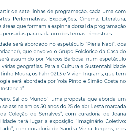
artir de sete linhas de programação, cada uma com
es Performativas, Exposições, Cinema, Literatura,
s áreas que formam a espinha dorsal da programação
pensadas para cada um dos temas trimestrais.
dade será abordado no espetáculo “Pieris Napi”, dos
hrlacher), que envolve o Grupo Folclórico da Casa do
 será assumido por Marcos Barbosa, num espetáculo
várias geografias. Para a Cultura e Sustentabilidade
tinho Moura, os Fahr 021.3 e Vivien Ingrams, que tem
ologia será abordada por Yola Pinto e Simão Costa no
nstância”.
Aveiro, Sal do Mundo”, uma proposta que aborda um
 se assinalam os 50 anos do 25 de abril, está marcada
 da Coleção de Serralves”, com curadoria de Joana
lidade terá lugar a exposição “Imaginário Coletivo:
do”, com curadoria de Sandra Vieira Jürgens, e os