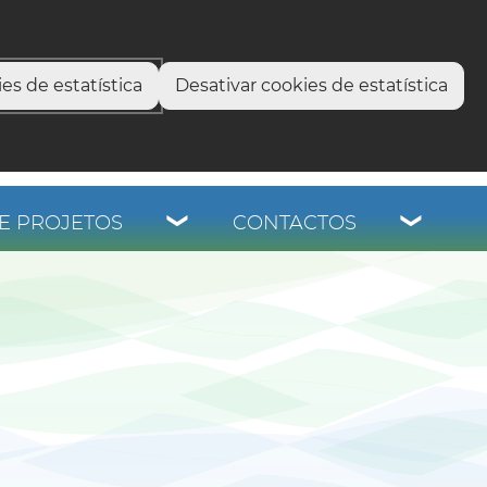
select language
▼
os
es de estatística
Desativar cookies de estatística
E PROJETOS
CONTACTOS