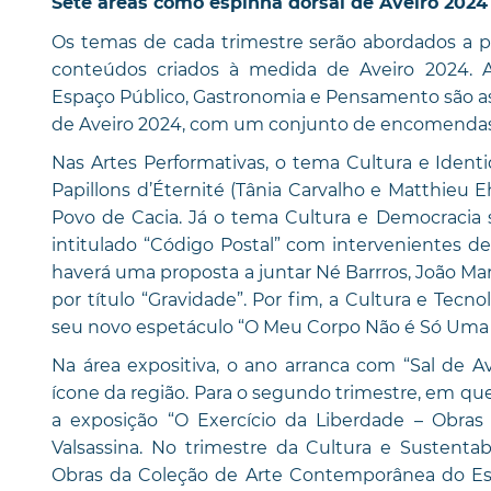
Sete áreas como espinha dorsal de Aveiro 2024
Os temas de cada trimestre serão abordados a p
conteúdos criados à medida de Aveiro 2024. Art
Espaço Público, Gastronomia e Pensamento são a
de Aveiro 2024, com um conjunto de encomendas 
Nas Artes Performativas, o tema Cultura e Identi
Papillons d’Éternité (Tânia Carvalho e Matthieu E
Povo de Cacia. Já o tema Cultura e Democracia
intitulado “Código Postal” com intervenientes de 
haverá uma proposta a juntar Né Barrros, João Mar
por título “Gravidade”. Por fim, a Cultura e Tecn
seu novo espetáculo “O Meu Corpo Não é Só Uma I
Na área expositiva, o ano arranca com “Sal de 
ícone da região. Para o segundo trimestre, em que
a exposição “O Exercício da Liberdade – Obras
Valsassina. No trimestre da Cultura e Sustentabi
Obras da Coleção de Arte Contemporânea do Esta