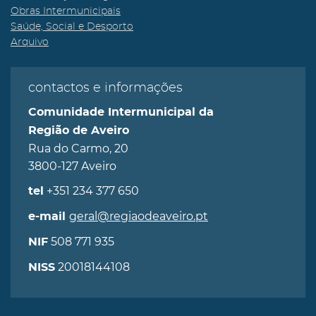
Obras Intermunicipais
Saúde, Social e Desporto
Arquivo
contactos e informações
Comunidade Intermunicipal da
Região de Aveiro
Rua do Carmo, 20
3800-127 Aveiro
+351 234 377 650
tel
geral@regiaodeaveiro.pt
e-mail
508 771 935
NIF
20018144108
NISS