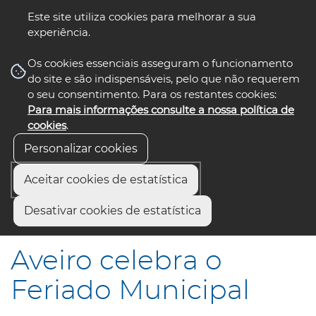
Este site utiliza cookies para melhorar a sua
experiência.
☰ Menu
Os cookies essenciais asseguram o funcionamento
do site e são indispensáveis, pelo que não requerem
o seu consentimento. Para os restantes cookies:
Para mais informações consulte a nossa política de
siga-nos
select language
▼
cookies
.
Personalizar cookies
Aceitar cookies de estatística
Início
Comunicação
Notícias
Desativar cookies de estatística
Aveiro celebra o Feriado Municipal
Aveiro celebra o
Feriado Municipal