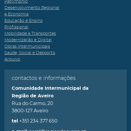
Património
Desenvolvimento Regional
e Economia
Educação e Ensino
Profissional
Mobilidade e Transportes
Modernização e Digital
Obras Intermunicipais
Saúde, Social e Desporto
Arquivo
contactos e informações
Comunidade Intermunicipal da
Região de Aveiro
Rua do Carmo, 20
3800-127 Aveiro
+351 234 377 650
tel