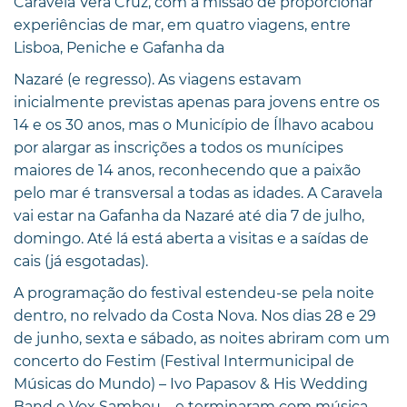
Caravela Vera Cruz, com a missão de proporcionar
experiências de mar, em quatro viagens, entre
Lisboa, Peniche e Gafanha da
Nazaré (e regresso). As viagens estavam
inicialmente previstas apenas para jovens entre os
14 e os 30 anos, mas o Município de Ílhavo acabou
por alargar as inscrições a todos os munícipes
maiores de 14 anos, reconhecendo que a paixão
pelo mar é transversal a todas as idades. A Caravela
vai estar na Gafanha da Nazaré até dia 7 de julho,
domingo. Até lá está aberta a visitas e a saídas de
cais (já esgotadas).
A programação do festival estendeu-se pela noite
dentro, no relvado da Costa Nova. Nos dias 28 e 29
de junho, sexta e sábado, as noites abriram com um
concerto do Festim (Festival Intermunicipal de
Músicas do Mundo) – Ivo Papasov & His Wedding
Band e Vox Sambou – e terminaram com música