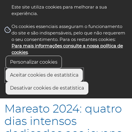
Este site utiliza cookies para melhorar a sua
experiência.
☰ Menu
Os cookies essenciais asseguram o funcionamento
do site e são indispensáveis, pelo que não requerem
o seu consentimento. Para os restantes cookies:
Para mais informações consulte a nossa política de
siga-nos
select language
▼
cookies
.
Personalizar cookies
Aceitar cookies de estatística
Início
Comunicação
Notícias
Desativar cookies de estatística
Mareato 2024: quatro dias intensos dedicados aos jovens
Mareato 2024: quatro
dias intensos