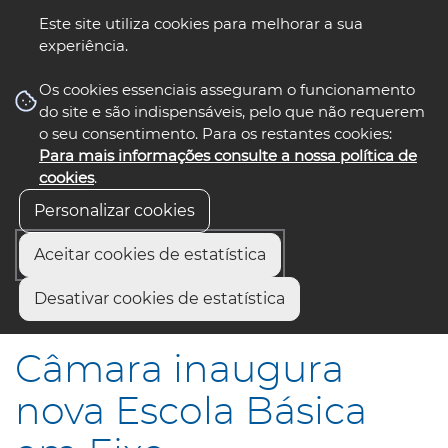
Este site utiliza cookies para melhorar a sua
experiência.
☰ Menu
Os cookies essenciais asseguram o funcionamento
do site e são indispensáveis, pelo que não requerem
o seu consentimento. Para os restantes cookies:
Para mais informações consulte a nossa política de
siga-nos
select language
▼
cookies
.
Personalizar cookies
Aceitar cookies de estatística
Início
Comunicação
Notícias
Desativar cookies de estatística
Câmara inaugura nova Escola Básica em Eixo
Câmara inaugura
nova Escola Básica