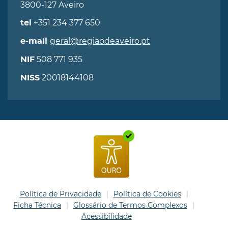
3800-127 Aveiro
+351 234 377 650
tel
geral@regiaodeaveiro.pt
e-mail
508 771 935
NIF
20018144108
NISS
Política de Privacidade
Política de Cookies
Ficha Técnica
Glossário de Termos Complexos
Acessibilidade