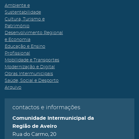
Ambiente e
Sustentabilidade
Cultura, Turismo e
Património
Desenvolvimento Regional
e Economia
Educação e Ensino
Profissional
Mobilidade e Transportes
Modernização e Digital
Obras Intermunicipais
Saúde, Social e Desporto
Arquivo
contactos e informações
Comunidade Intermunicipal da
Região de Aveiro
Rua do Carmo, 20