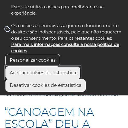
Este site utiliza cookies para melhorar a sua
experiência.
☰ Menu
Os cookies essenciais asseguram o funcionamento
do site e são indispensáveis, pelo que não requerem
o seu consentimento. Para os restantes cookies:
Para mais informações consulte a nossa política de
siga-nos
select language
▼
cookies
.
Personalizar cookies
Aceitar cookies de estatística
Início
Comunicação
Notícias
Desativar cookies de estatística
“CANOAGEM NA ESCOLA” DEU A CONHECER A
MODALIDADE NA ASSOCIAÇÃO NÁUTICA DA TORREIRA
“CANOAGEM NA
ESCOLA” DEU A