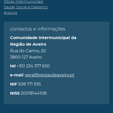
Obras Intermunicipais
Saúde, Social e Desporto
Arquivo
contactos e informações
Comunidade Intermunicipal da
Região de Aveiro
Rua do Carmo, 20
3800-127 Aveiro
+351 234 377 650
tel
geral@regiaodeaveiro.pt
e-mail
508 771 935
NIF
20018144108
NISS